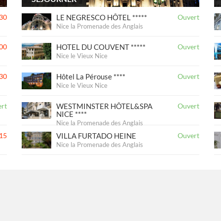
30
LE NEGRESCO HÔTEL *****
Ouvert
Nice la Promenade des Anglais
00
HOTEL DU COUVENT *****
Ouvert
Nice le Vieux Nice
30
Hôtel La Pérouse ****
Ouvert
Nice le Vieux Nice
rt
WESTMINSTER HÔTEL&SPA
Ouvert
NICE ****
Nice la Promenade des Anglais
15
VILLA FURTADO HEINE
Ouvert
Nice la Promenade des Anglais