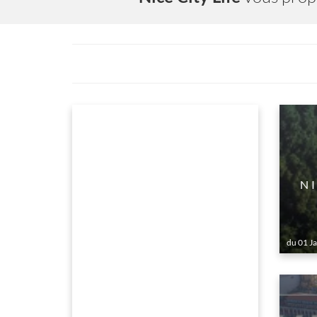
OURS D'ÉMERVEILLEMENT
NICE AU
du 01 Janvier au 31 D