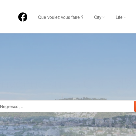
Que voulez vous faire ?
City
Life
CE CITY L
us de 1700 établisseme