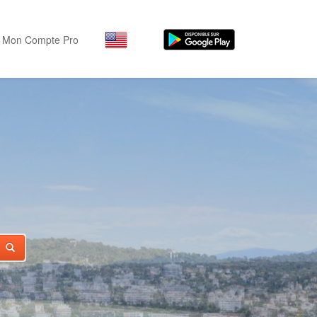
Mon Compte Pro
IFE
Par activité
Par quartiers
Nice Promenade des Angl
Séjourner
Hôtels, ...
Nice Promenade du Paillo
Visiter
Nice le Port
nts
Musées, ...
Nice le Vieux Nice
Sortir
Nice le Coeur de Ville
Restaurants, ...
Nice les Collines Niçoises
Commerces
Mode, ...
Nice le petit Marais Niçois
Loisirs
Nice la plaine du Var
Plages, sports, ...