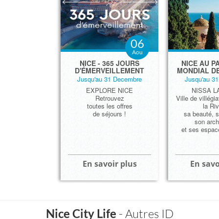
06
Aou
​NICE - 365 JOURS
NICE AU P
D'ÉMERVEILLEMENT
MONDIAL D
Jusqu'au 31 Decembre
Jusqu'au 3
EXPLORE NICE
NISSA L
Retrouvez
Ville de villégi
toutes les offres
la Riv
de séjours !
sa beauté, s
son arch
et ses espace
En savoir plus
En savo
Nice City Life
- Autres ID