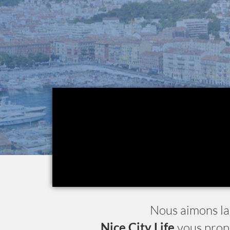
Nous aimons l
Nice City Life
vous prop