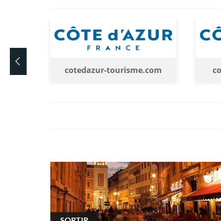
cotedazur-tourisme.com
coted
SORTIR