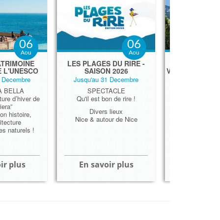
06
06
Aou
Aou
ATRIMOINE
LES PLAGES DU RIRE -
LES CINQ PL
E L'UNESCO
SAISON 2026
VILLAS DE LA 
1 Decembre
Jusqu'au 31 Decembre
Jusqu'au 31
A BELLA
SPECTACLE
LOISIRS - 
ature d’hiver de
Qu'il est bon de rire !
Villa Ephrussi d
iera”
Villa Eil
Divers lieux
on histoire,
Villa E-
Nice & autour de Nice
itecture
Villa Ké
s naturels !
Villa Cam
ir plus
En savoir plus
En savoi
LA CÔTE 