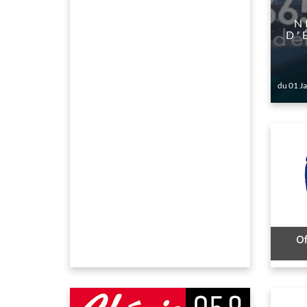
​
D'
du 01 J