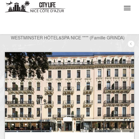
/
Que voulez vous faire ?
/
Séjourner
/
Hôtels
/
WESTMINSTER HÔTEL&SPA NICE **** (Famille GRINDA)