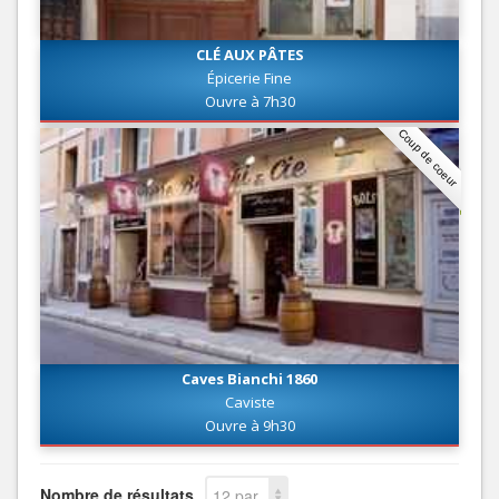
CLÉ AUX PÂTES
Épicerie Fine
Ouvre à 7h30
Coup de coeur
Caves Bianchi 1860
Caviste
Ouvre à 9h30
Nombre de résultats
12 par