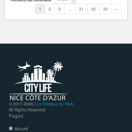
page
1
2
3
...
31
32
33
»
© 2017-
2026 |
La Clinique du Web
All Rights Reserved
Pages
Accueil