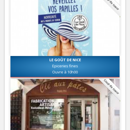
Coup de coeur
LE GOÛT DE NICE
Epiceries fines
Ouvre à 10h00
Coup de coeur