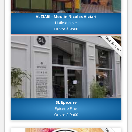
ALZIARI - Moulin Nicolas Alziari
Huile d'olive
Ouvre à 9h00
Coup de coeur
SL Epicerie
Épicerie Fine
Ouvre à 9h00