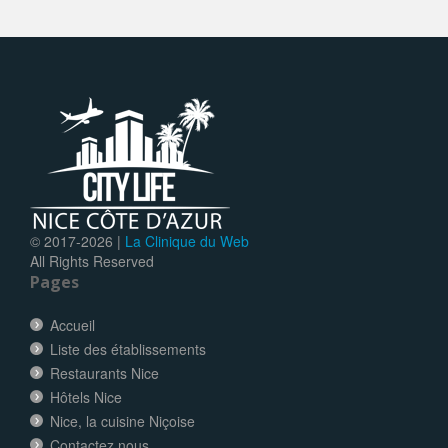
© 2017-
2026 |
La Clinique du Web
All Rights Reserved
Pages
Accueil
Liste des établissements
Restaurants Nice
Hôtels Nice
Nice, la cuisine Niçoise
Contactez nous