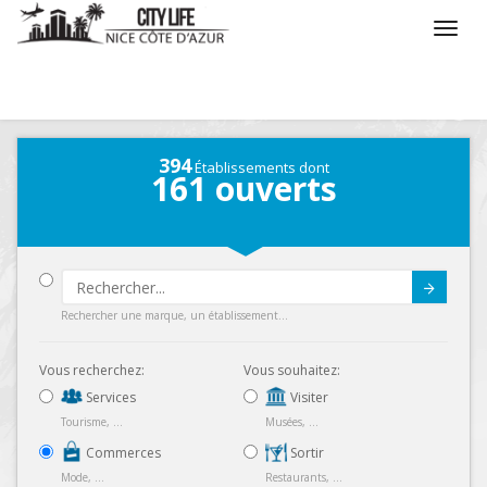
/
Que voulez vous faire ?
/
Chercher un commerce
394
Établissements dont
161
ouverts
Submit
Rechercher une marque, un établissement...
Vous recherchez:
Vous souhaitez:
Services
Visiter
Tourisme, ...
Musées, ...
Commerces
Sortir
Mode, ...
Restaurants, ...