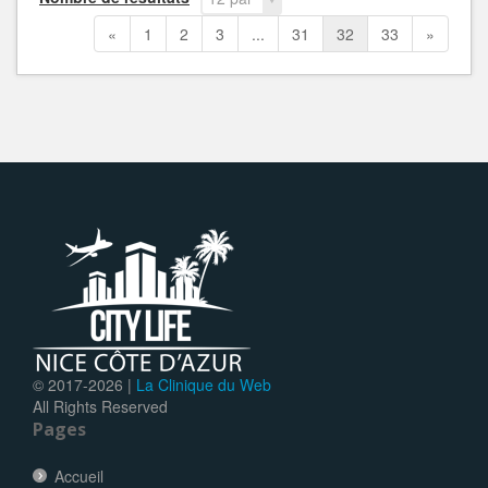
page
«
1
2
3
...
31
32
33
»
© 2017-
2026 |
La Clinique du Web
All Rights Reserved
Pages
Accueil