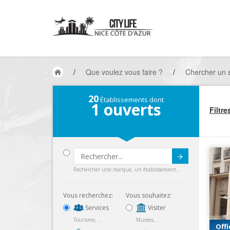
/
Que voulez vous faire ?
/
Chercher un 
20
Établissements dont
1
ouverts
Filtre
Submit
Rechercher une marque, un établissement...
Vous recherchez:
Vous souhaitez:
Services
Visiter
Tourisme, ...
Musées, ...
Off