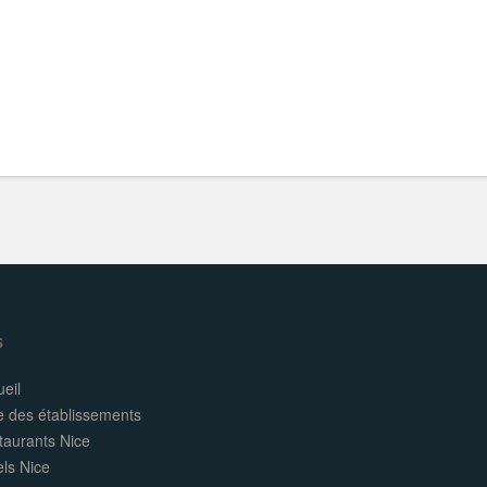
s
eil
e des établissements
taurants Nice
els Nice