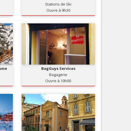
Stations de Ski
Nice le Carré d’Or
Services
Ouvre à 9h30
Nice Aéroport
Tourisme, ...
isme
BagGuys Services
Bagagerie
Ouvre à 10h00