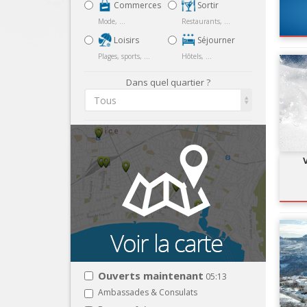
Commerces
Sortir
d'
Mode, ...
Restaurants, ...
Loisirs
Séjourner
Plages, sports, ...
Hôtels, ...
Dans quel quartier ?
Tous
Ouverts maintenant
05:13
Ambassades & Consulats