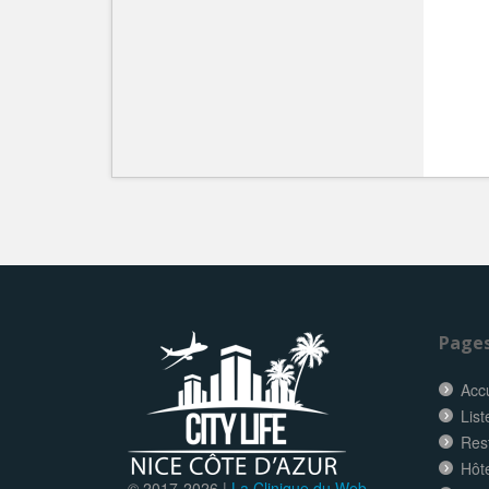
Page
Accu
List
Res
Hôt
© 2017-
2026 |
La Clinique du Web