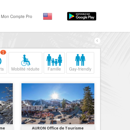
Mon Compte Pro
Par activité
Par quartiers
Nice Promenade des Angl
Séjourner
1
Hôtels, ...
Nice Promenade du Paillo
ts
Mobilité réduite
Famille
Gay-friendly
Visiter
Nice le Port
Musées, ...
Nice le Vieux Nice
Sortir
Nice le Coeur de Ville
Restaurants, ...
Nice les Collines Niçoises
Commerces
Mode, ...
Nice le petit Marais Niçois
Loisirs
Nice la plaine du Var
sme
AURON Office de Tourisme
Plages, sports, ...