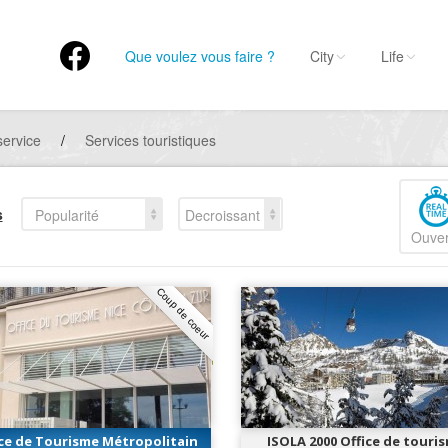
Que voulez vous faire ?
City
Life
service
/
Services touristiques
s
Popularité
Decroissant
Ouver
Coup de coeur
ice de Tourisme Métropolitain
ISOLA 2000 Office de touri