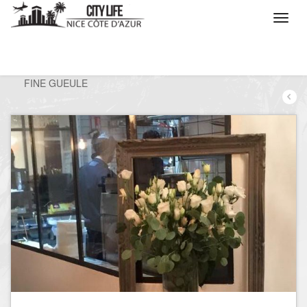
/
Que voulez vous faire ?
/
Sortir
/
Restaurants
/
FINE GUEULE