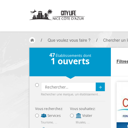
/
Que voulez vous faire ?
/
Chercher un l
47
Établissements dont
1
ouverts
Filtre
Submit
Rechercher une marque, un établissement...
Vous recherchez:
Vous souhaitez:
Services
Visiter
Tourisme, ...
Musées, ...