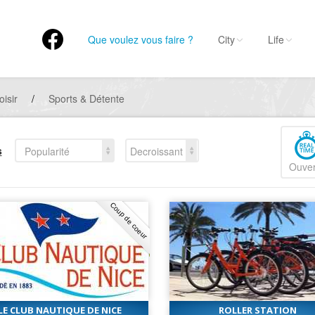
Que voulez vous faire ?
City
Life
oisir
/
Sports & Détente
s
Popularité
Decroissant
Ouver
Coup de coeur
LE CLUB NAUTIQUE DE NICE
ROLLER STATION