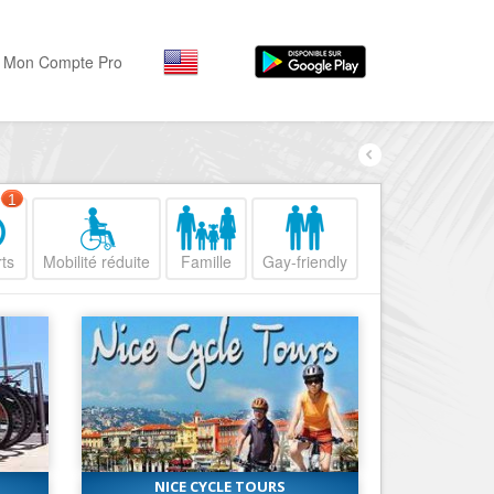
Mon Compte Pro
Par activité
Par quartiers
Nice Promenade des Angl
Séjourner
1
Hôtels, ...
Nice Promenade du Paillo
ts
Mobilité réduite
Famille
Gay-friendly
Visiter
Nice le Port
Musées, ...
Nice le Vieux Nice
Sortir
Nice le Coeur de Ville
Restaurants, ...
Nice les Collines Niçoises
Commerces
Mode, ...
Nice le petit Marais Niçois
Loisirs
Nice la plaine du Var
NICE CYCLE TOURS
Plages, sports, ...