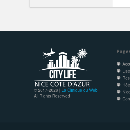
Page
Accu
List
Res
Hôt
© 2017-
2026 |
La Clinique du Web
Nice
All Rights Reserved
Con