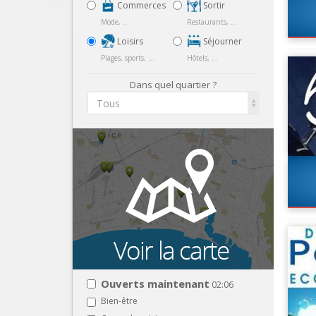
Commerces
Sortir
Mode, ...
Restaurants, ...
Loisirs
Séjourner
Plages, sports, ...
Hôtels, ...
Dans quel quartier ?
Tous
Ouverts maintenant
02:06
Bien-être