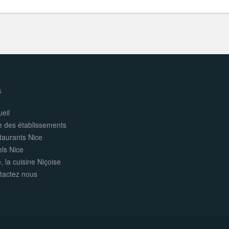
s
eil
e des établissements
taurants Nice
els Nice
, la cuisine Niçoise
tactez nous