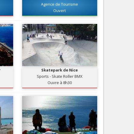
Agence de Tourisme
Nice le Carré d’Or
Services
Ouvert
Nice Aéroport
Tourisme, ...
r
Skatepark de Nice
Sports - Skate Roller BMX
Ouvre à 8h30