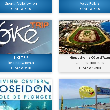
Sports - Voile - Aviron
Vélos-Rollers
Ouvre à 9h00
Ouvre à 9h00
BIKE TRIP
Hippodrome Côte d'Azu
Bike Tours & Rentals
Courses Hippiques
Ouvre à 9h30
Ouvre à 12h00