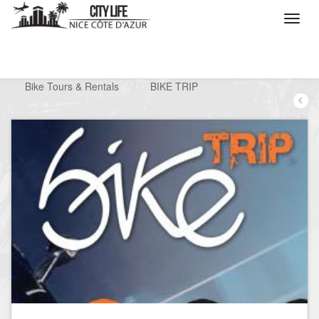
/
Que voulez vous faire ?
/
Chercher un commerce
/
Bike Tours & Rentals
/
BIKE TRIP