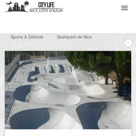
/
Que voulez vous faire ?
/
Chercher un loisir
/
Sports & Détente
/
Skatepark de Nice