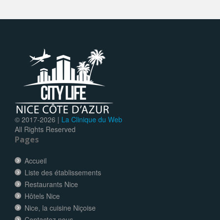
© 2017-
2026 |
La Clinique du Web
All Rights Reserved
Pages
Accueil
Liste des établissements
Restaurants Nice
Hôtels Nice
Nice, la cuisine Niçoise
Contactez nous