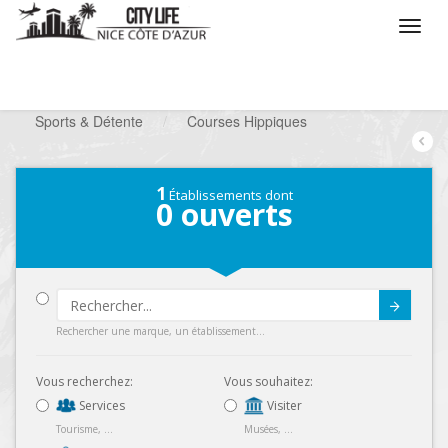
/
Que voulez vous faire ?
/
Chercher un loisir
/
Sports & Détente
/
Courses Hippiques
1
Établissements dont
0
ouverts
Submit
Rechercher une marque, un établissement...
Vous recherchez:
Vous souhaitez:
Services
Visiter
Tourisme, ...
Musées, ...