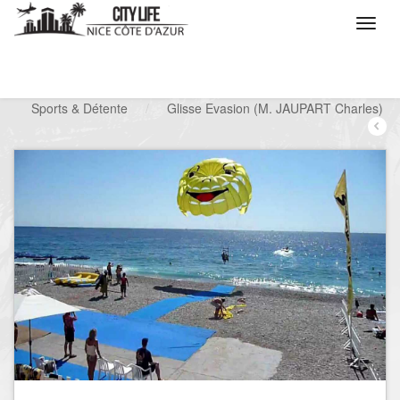
/
Que voulez vous faire ?
/
Chercher un loisir
/
Sports & Détente
/
Glisse Evasion (M. JAUPART Charles)