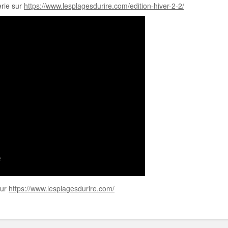
erie sur
https://www.lesplagesdurire.com/edition-hiver-2-2/
sur
https://www.lesplagesdurire.com/