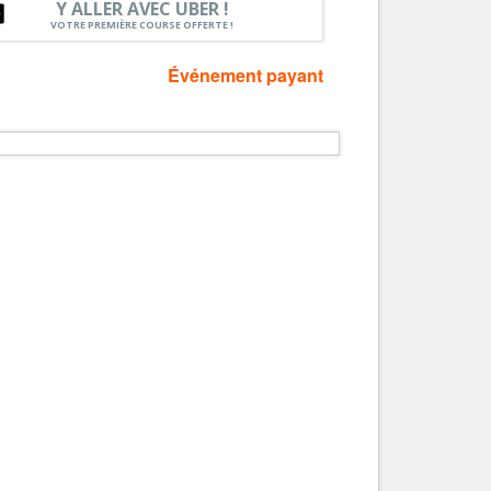
Y ALLER AVEC UBER !
Nice le Carré d’Or
VOTRE PREMIÈRE COURSE OFFERTE !
Services
Nice Aéroport
Tourisme, ...
Événement payant