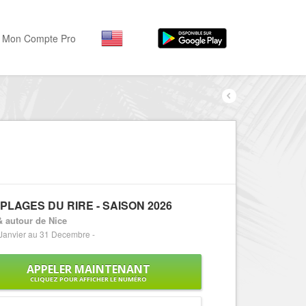
Mon Compte Pro
Par activité
Par quartiers
Nice Promenade des Angl
Séjourner
Hôtels, ...
Nice Promenade du Paillo
Visiter
Nice le Port
Musées, ...
Nice le Vieux Nice
PLAGES DU RIRE - SAISON 2026
Sortir
Nice le Coeur de Ville
& autour de Nice
Restaurants, ...
Janvier au 31 Decembre -
Nice les Collines Niçoises
Commerces
Mode, ...
APPELER MAINTENANT
Nice le petit Marais Niçois
CLIQUEZ POUR AFFICHER LE NUMÉRO
Loisirs
Nice la plaine du Var
Plages, sports, ...