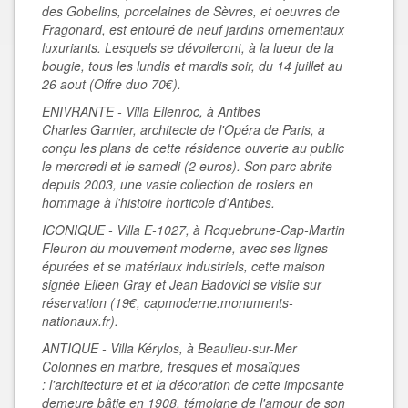
des Gobelins, porcelaines de Sèvres, et oeuvres de
Fragonard, est entouré de neuf jardins ornementaux
luxuriants. Lesquels se dévoileront, à la lueur de la
bougie, tous les lundis et mardis soir, du 14 juillet au
26 aout (Offre duo 70€).
ENIVRANTE - Villa Eilenroc, à Antibes
Charles Garnier, architecte de l'Opéra de Paris, a
conçu les plans de cette résidence ouverte au public
le mercredi et le samedi (2 euros). Son parc abrite
depuis 2003, une vaste collection de rosiers en
hommage à l'histoire horticole d'Antibes.
ICONIQUE - Villa E-1027, à Roquebrune-Cap-Martin
Fleuron du mouvement moderne, avec ses lignes
épurées et se matériaux industriels, cette maison
signée Eileen Gray et Jean Badovici se visite sur
réservation (19€, capmoderne.monuments-
nationaux.fr).
ANTIQUE - Villa Kérylos, à Beaulieu-sur-Mer
Colonnes en marbre, fresques et mosaïques
: l'architecture et et la décoration de cette imposante
demeure bâtie en 1908, témoigne de l'amour de son