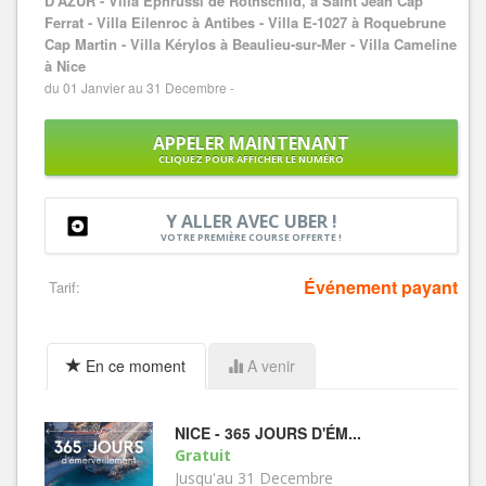
D'AZUR - Villa Ephrussi de Rothschild, à Saint Jean Cap
Ferrat - Villa Eilenroc à Antibes - Villa E-1027 à Roquebrune
Cap Martin - Villa Kérylos à Beaulieu-sur-Mer - Villa Cameline
à Nice
du 01 Janvier au 31 Decembre -
APPELER MAINTENANT
CLIQUEZ POUR AFFICHER LE NUMÉRO
Y ALLER AVEC UBER !
VOTRE PREMIÈRE COURSE OFFERTE !
Événement payant
Tarif:
En ce moment
A venir
​NICE - 365 JOURS D'ÉM...
Gratuit
Jusqu'au 31 Decembre