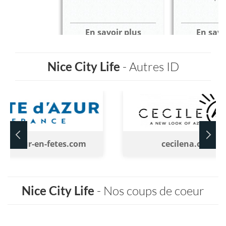
En savoir plus
En savo
Nice City Life
- Autres ID
tedazur-en-fetes.com
cecilena.com
Nice City Life
- Nos coups de coeur