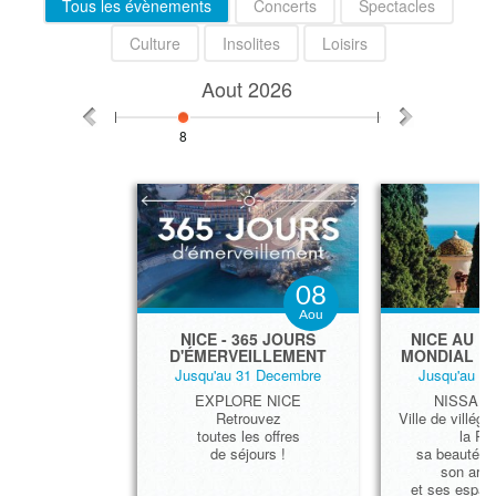
Tous les évènements
Concerts
Spectacles
Culture
Insolites
Loisirs
Aout
2026
8
08
Aou
​NICE - 365 JOURS
NICE AU P
D'ÉMERVEILLEMENT
MONDIAL D
Jusqu'au 31 Decembre
Jusqu'au 3
EXPLORE NICE
NISSA L
Retrouvez
Ville de villégi
toutes les offres
la Riv
de séjours !
sa beauté, s
son arch
et ses espace