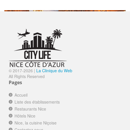
SORTIR
LA PETITE MAISON
Ouvert
Nice le Vieux Nice
© 2017-
2026 |
La Clinique du Web
LA MERENDA
Fermé
All Rights Reserved
Nice le Vieux Nice
Pages
FINE GUEULE
Ouvert
Accueil
Nice le Vieux Nice
Liste des établissements
WESTMINSTER HÔTEL&SPA NICE
Ouvert
Restaurants Nice
****
Hôtels Nice
Nice la Promenade des Anglais
Nice, la cuisine Niçoise
LA RÉSERVE DE NICE
Ouvert
Contactez nous