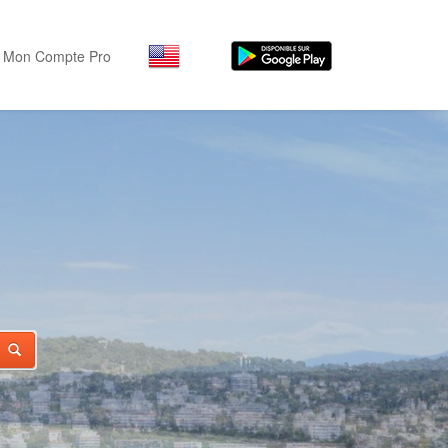
Mon Compte Pro
IFE
Par activité
Par quartiers
Nice Promenade des Angl
Séjourner
Hôtels, ...
Nice Promenade du Paillo
Visiter
Nice le Port
nts
Musées, ...
Nice le Vieux Nice
Sortir
Nice le Coeur de Ville
Restaurants, ...
Nice les Collines Niçoises
Commerces
Mode, ...
Nice le petit Marais Niçois
Loisirs
Nice la plaine du Var
Plages, sports, ...