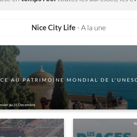
Nice City Life
- A la une
Culture
AL DE L'UNESCO
LES PLAGES DU
du 01 Janvier au 31 Decembre
Sp