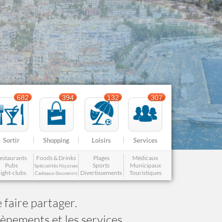
Nice le Carré d’Or
Services
Nice Aéroport
Tourisme, ...
682
394
132
307
Sortir
Shopping
Loisirs
Services
estaurants
Foods & Drinks
Plages
Médicaux
Pubs
Sports
Municipaux
Spécialités Niçoises
ight-clubs
Divertissements
Touristiques
Cadeaux-Souvenirs
 faire partager.
vènements et les services.
Famille
Gay-friendly
Cuisine Nissarde