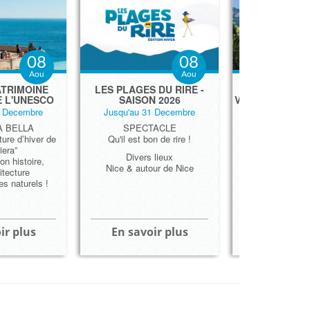
08
08
Aou
Aou
ATRIMOINE
LES PLAGES DU RIRE -
LES CINQ PL
E L'UNESCO
SAISON 2026
VILLAS DE LA 
1 Decembre
Jusqu'au 31 Decembre
Jusqu'au 31
A BELLA
SPECTACLE
LOISIRS - 
ature d’hiver de
Qu'il est bon de rire !
Villa Ephrussi d
iera”
Villa Eil
Divers lieux
on histoire,
Villa E-
Nice & autour de Nice
itecture
Villa Ké
s naturels !
Villa Cam
ir plus
En savoir plus
En savoi
LA CÔTE 