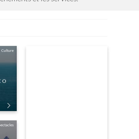
Spectacles
 RIRE - SAISON 2026
du 01 Janvier au 31 Dec
ectacles