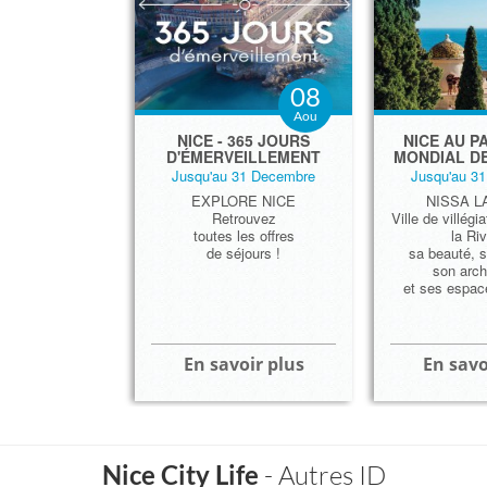
08
Aou
​NICE - 365 JOURS
NICE AU P
D'ÉMERVEILLEMENT
MONDIAL D
Jusqu'au 31 Decembre
Jusqu'au 3
EXPLORE NICE
NISSA L
Retrouvez
Ville de villégi
toutes les offres
la Riv
de séjours !
sa beauté, s
son arch
et ses espace
En savoir plus
En savo
Nice City Life
- Autres ID