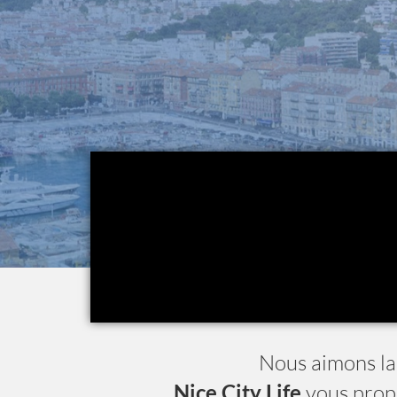
Nous aimons l
Nice City Life
vous prop