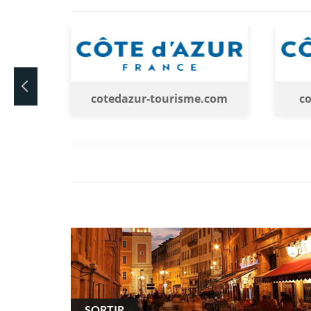
cotedazur-tourisme.com
cotedazur-en-f
SORTIR