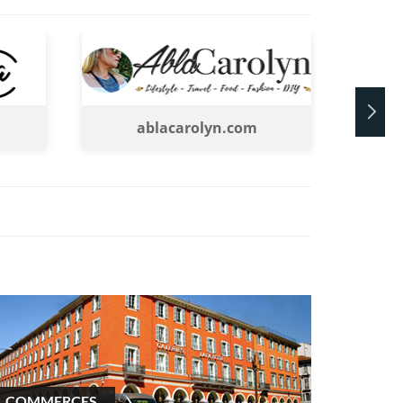
ablacarolyn.com
leblogduvieuxni
COMMERCES