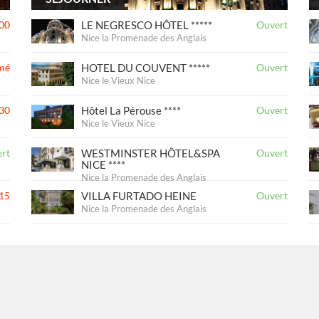
00
LE NEGRESCO HÔTEL *****
Ouvert
Nice la Promenade des Anglais
mé
HOTEL DU COUVENT *****
Ouvert
Nice le Vieux Nice
30
Hôtel La Pérouse ****
Ouvert
Nice le Vieux Nice
rt
WESTMINSTER HÔTEL&SPA
Ouvert
NICE ****
Nice la Promenade des Anglais
15
VILLA FURTADO HEINE
Ouvert
Nice la Promenade des Anglais