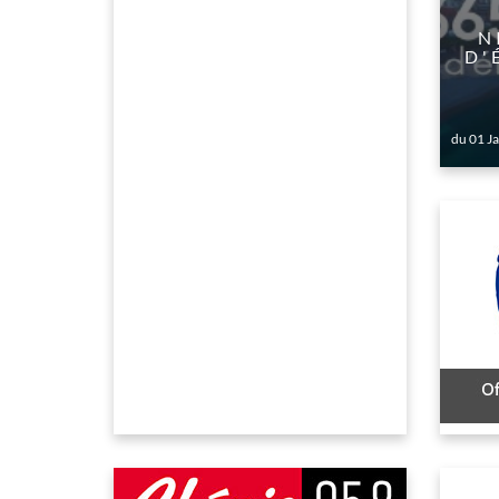
​
D'
du 01 J