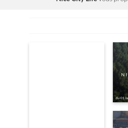
ENT
NICE AU PATRIMOINE MONDI
du 01 Janvier au 31 Decembre