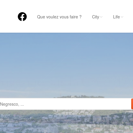
Que voulez vous faire ?
City
Life
CE CITY L
us de 1700 établisseme