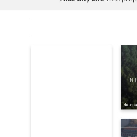
365 JOURS D'ÉMERVEILLEMENT
NIC
du 01 Janv