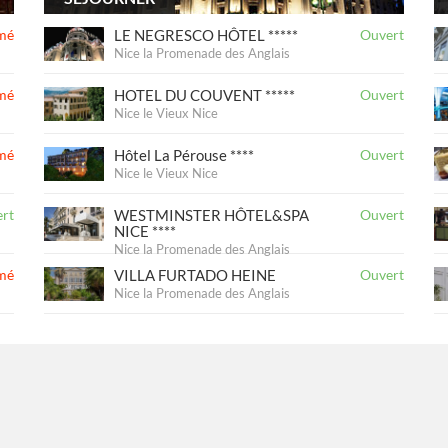
mé
LE NEGRESCO HÔTEL *****
Ouvert
Nice la Promenade des Anglais
mé
HOTEL DU COUVENT *****
Ouvert
Nice le Vieux Nice
mé
Hôtel La Pérouse ****
Ouvert
Nice le Vieux Nice
rt
WESTMINSTER HÔTEL&SPA
Ouvert
NICE ****
Nice la Promenade des Anglais
mé
VILLA FURTADO HEINE
Ouvert
Nice la Promenade des Anglais