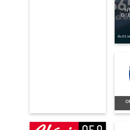
​
D'
du 01 J