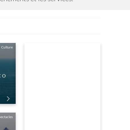
lture
O
LES PLAGES DU RIRE - SAISON
du 01 Janvier au 31 Decembre
ectacles