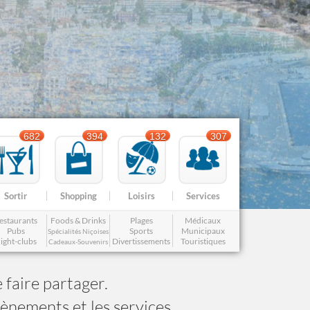
Nice le Carré d’Or
Services
Nice Aéroport
Tourisme, ...
682
394
132
307
Sortir
Shopping
Loisirs
Services
estaurants
Foods & Drinks
Plages
Médicaux
Pubs
Sports
Municipaux
Spécialités Niçoises
ight-clubs
Divertissements
Touristiques
Cadeaux-Souvenirs
 faire partager.
vènements et les services.
Famille
Gay-friendly
Cuisine Nissarde