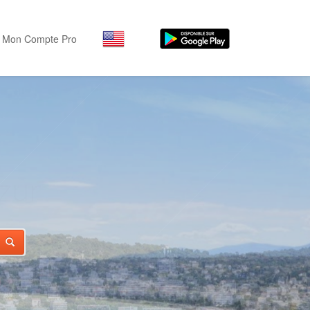
Mon Compte Pro
IFE
Par activité
Par quartiers
Nice Promenade des Angl
Séjourner
Hôtels, ...
Nice Promenade du Paillo
Visiter
Nice le Port
nts
Musées, ...
Nice le Vieux Nice
Sortir
Nice le Coeur de Ville
Restaurants, ...
Nice les Collines Niçoises
Commerces
Mode, ...
Nice le petit Marais Niçois
Loisirs
Nice la plaine du Var
Plages, sports, ...