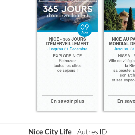
09
Aou
​NICE - 365 JOURS
NICE AU P
D'ÉMERVEILLEMENT
MONDIAL D
Jusqu'au 31 Decembre
Jusqu'au 3
EXPLORE NICE
NISSA L
Retrouvez
Ville de villégi
toutes les offres
la Riv
de séjours !
sa beauté, s
son arch
et ses espace
En savoir plus
En savo
Nice City Life
- Autres ID