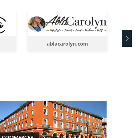
ablacarolyn.com
l
COMMERCES