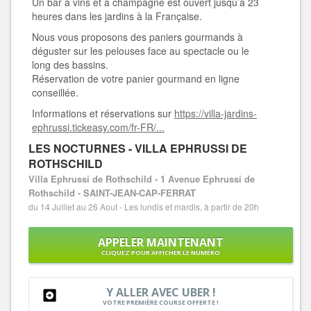
Un bar à vins et à champagne est ouvert jusqu’à 23
heures dans les jardins à la Française.
Nous vous proposons des paniers gourmands à
déguster sur les pelouses face au spectacle ou le
long des bassins.
Réservation de votre panier gourmand en ligne
conseillée.
Informations et réservations sur
https://villa-jardins-
ephrussi.tickeasy.com/fr-FR/...
LES NOCTURNES - VILLA EPHRUSSI DE
ROTHSCHILD
Villa Ephrussi de Rothschild - 1 Avenue Ephrussi de
Rothschild - SAINT-JEAN-CAP-FERRAT
du 14 Juillet au 26 Aout - Les lundis et mardis, à partir de 20h
APPELER MAINTENANT
CLIQUEZ POUR AFFICHER LE NUMÉRO
Y ALLER AVEC UBER !
VOTRE PREMIÈRE COURSE OFFERTE !