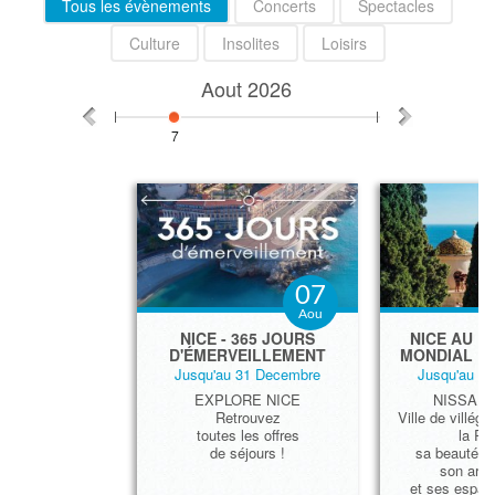
Tous les évènements
Concerts
Spectacles
Culture
Insolites
Loisirs
Aout
2026
7
07
Aou
​NICE - 365 JOURS
NICE AU P
D'ÉMERVEILLEMENT
MONDIAL D
Jusqu'au 31 Decembre
Jusqu'au 3
EXPLORE NICE
NISSA L
Retrouvez
Ville de villégi
toutes les offres
la Riv
de séjours !
sa beauté, s
son arch
et ses espace