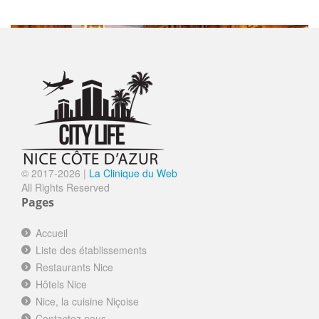
SORTIR
LA PETITE MAISON
Ouvert
Nice le Vieux Nice
© 2017-
2026 |
La Clinique du Web
LA MERENDA
Ouvert
All Rights Reserved
Nice le Vieux Nice
Pages
FINE GUEULE
Ouvert
Accueil
Nice le Vieux Nice
Liste des établissements
WESTMINSTER HÔTEL&SPA NICE
Ouvert
Restaurants Nice
****
Hôtels Nice
Nice la Promenade des Anglais
Nice, la cuisine Niçoise
LA RÉSERVE DE NICE
Ouvert
Contactez nous