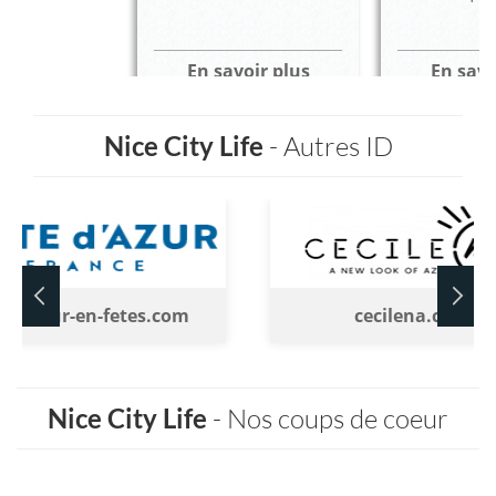
En savoir plus
En savo
Nice City Life
- Autres ID
tedazur-en-fetes.com
cecilena.com
Nice City Life
- Nos coups de coeur