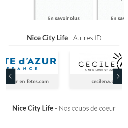
En savoir plus
En savo
Nice City Life
- Autres ID
tedazur-en-fetes.com
cecilena.com
Nice City Life
- Nos coups de coeur