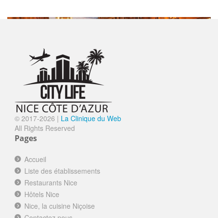
SORTIR
LA PETITE MAISON
Ouvre à 12h00
Nice le Vieux Nice
© 2017-
2026 |
La Clinique du Web
LA MERENDA
Ouvre à 19h00
All Rights Reserved
Nice le Vieux Nice
Pages
FINE GUEULE
Ouvre à 12h00
Accueil
Nice le Vieux Nice
Liste des établissements
WESTMINSTER HÔTEL&SPA NICE
Ouvert
Restaurants Nice
****
Hôtels Nice
Nice la Promenade des Anglais
Nice, la cuisine Niçoise
LA RÉSERVE DE NICE
Ouvre à 12h15
Contactez nous