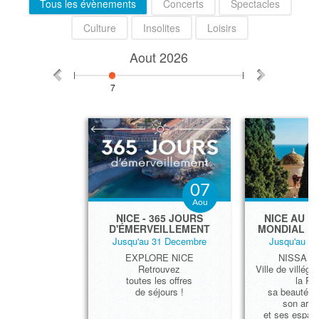
Tous les évènements
Concerts
Spectacles
Culture
Insolites
Loisirs
Aout
2026
7
07
Aou
​NICE - 365 JOURS
NICE AU P
D'ÉMERVEILLEMENT
MONDIAL D
Jusqu'au 31 Decembre
Jusqu'au 3
EXPLORE NICE
NISSA L
Retrouvez
Ville de villégi
toutes les offres
la Riv
de séjours !
sa beauté, s
son arch
et ses espace