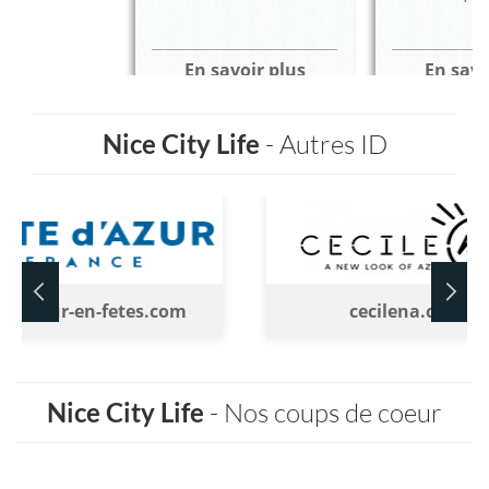
En savoir plus
En savo
Nice City Life
- Autres ID
tedazur-en-fetes.com
cecilena.com
Nice City Life
- Nos coups de coeur