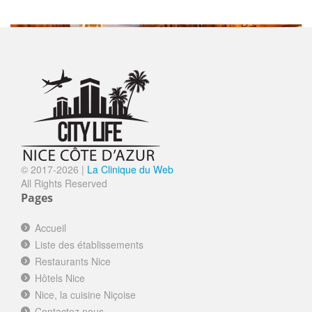
SORTIR
LA PETITE MAISON
Fermé
Nice le Vieux Nice
© 2017-
2026 |
La Clinique du Web
LA MERENDA
Fermé
All Rights Reserved
Nice le Vieux Nice
Pages
FINE GUEULE
Fermé
Accueil
Nice le Vieux Nice
Liste des établissements
WESTMINSTER HÔTEL&SPA NICE
Ouvert
Restaurants Nice
****
Hôtels Nice
Nice la Promenade des Anglais
Nice, la cuisine Niçoise
LA RÉSERVE DE NICE
Fermé
Contactez nous