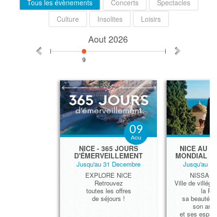
Tous les évènements
Concerts
Spectacles
Culture
Insolites
Loisirs
Aout
2026
9
09
Aou
​NICE - 365 JOURS
NICE AU P
D'ÉMERVEILLEMENT
MONDIAL D
Jusqu'au 31 Decembre
Jusqu'au 3
EXPLORE NICE
NISSA L
Retrouvez
Ville de villégi
toutes les offres
la Riv
de séjours !
sa beauté, s
son arch
et ses espace