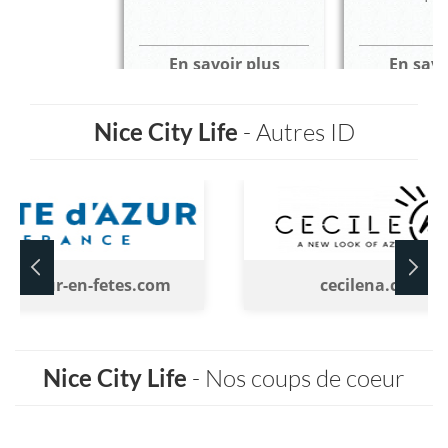
En savoir plus
En savo
Nice City Life
- Autres ID
tedazur-en-fetes.com
cecilena.com
Nice City Life
- Nos coups de coeur