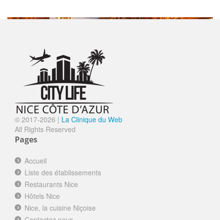
SORTIR
LA PETITE MAISON
Ouvre à 19h30
Nice le Vieux Nice
© 2017-
2026 |
La Clinique du Web
LA MERENDA
Ouvre à 19h00
All Rights Reserved
Nice le Vieux Nice
Pages
FINE GUEULE
Ouvre à 19h30
Accueil
Nice le Vieux Nice
Liste des établissements
WESTMINSTER HÔTEL&SPA NICE
Ouvert
Restaurants Nice
****
Hôtels Nice
Nice la Promenade des Anglais
Nice, la cuisine Niçoise
LA RÉSERVE DE NICE
Ouvre à 19h15
Contactez nous