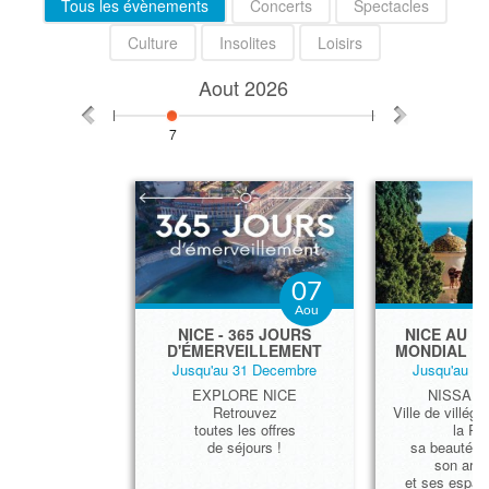
Tous les évènements
Concerts
Spectacles
Culture
Insolites
Loisirs
Aout
2026
7
07
Aou
​NICE - 365 JOURS
NICE AU P
D'ÉMERVEILLEMENT
MONDIAL D
Jusqu'au 31 Decembre
Jusqu'au 3
EXPLORE NICE
NISSA L
Retrouvez
Ville de villégi
toutes les offres
la Riv
de séjours !
sa beauté, s
son arch
et ses espace