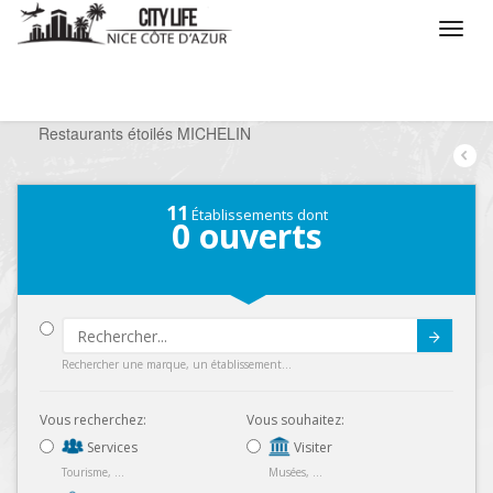
/
Que voulez vous faire ?
/
Sortir
/
Restaurants
/
Restaurants étoilés MICHELIN
11
Établissements dont
0
ouverts
Submit
Rechercher une marque, un établissement...
Vous recherchez:
Vous souhaitez:
Services
Visiter
Tourisme, ...
Musées, ...