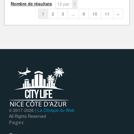
Nombre de résultats
12 par
page
1
2
3
...
9
10
11
»
© 2017-
2026 |
La Clinique du Web
All Rights Reserved
Pages