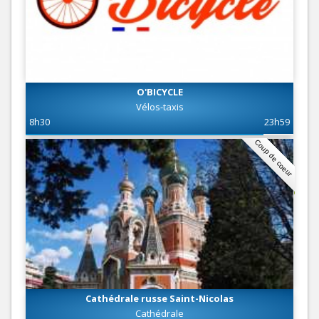
O'BICYCLE
Vélos-taxis
8h30
23h59
Coup de coeur
Cathédrale russe Saint-Nicolas
Cathédrale