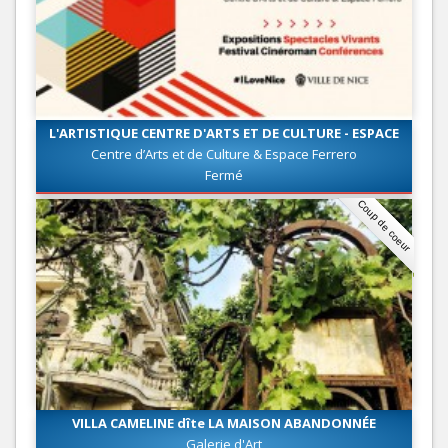
L'ARTISTIQUE CENTRE D'ARTS ET DE CULTURE - ESPACE
FERRERO
Centre d’Arts et de Culture & Espace Ferrero
Fermé
Coup de coeur
VILLA CAMELINE dîte LA MAISON ABANDONNÉE
Galerie d'Art