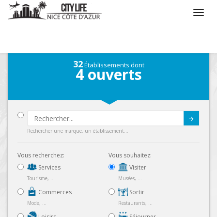
/
Que voulez vous faire ?
/
Visiter
32
Établissements dont
4
ouverts
Submit
Rechercher une marque, un établissement...
Vous recherchez:
Vous souhaitez:
Services
Visiter
Tourisme, ...
Musées, ...
Commerces
Sortir
Mode, ...
Restaurants, ...
Loisirs
Séjourner