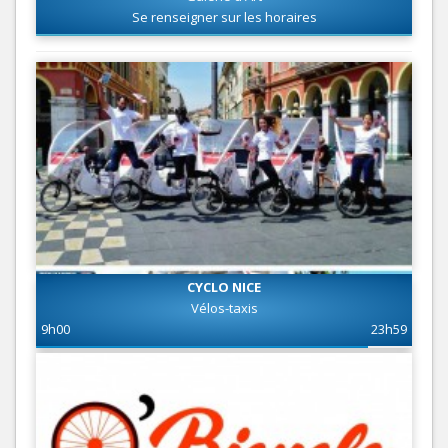
Se renseigner sur les horaires
CYCLO NICE
Vélos-taxis
9h00
23h59