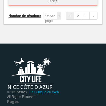
Fermé
Nombre de résultats
1
2
3
»
12 par
page
© 2017-
2026 |
La Clinique du Web
All Rights Reserved
Pages