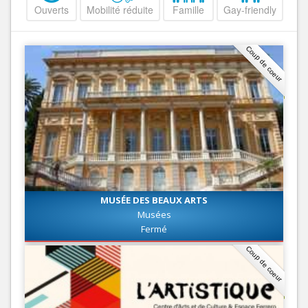
Ouverts
Mobilité réduite
Famille
Gay-friendly
Coup de coeur
MUSÉE DES BEAUX ARTS
Musées
Fermé
Coup de coeur