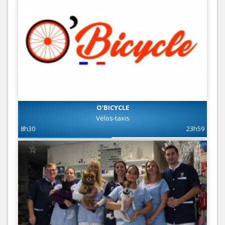
O'BICYCLE
Vélos-taxis
8h30
23h59