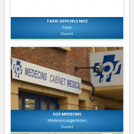
TAXIS OFFICIELS NICE
Taxis
Ouvert
SOS MEDECINS
Médecins urgentistes
Ouvert