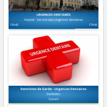
URGENCES DENTAIRES
Hopital - Service des Urgences dentaires
13h45
17h00
Dentistes de Garde - Urgences Dentaires
Dentistes
Ouvert