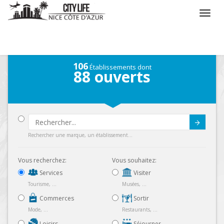
/
Que voulez vous faire ?
/
Chercher un service
106
Établissements dont
88
ouverts
Submit
Rechercher une marque, un établissement...
Vous recherchez:
Vous souhaitez:
Services
Visiter
Tourisme, ...
Musées, ...
Commerces
Sortir
Mode, ...
Restaurants, ...
Loisirs
Séjourner