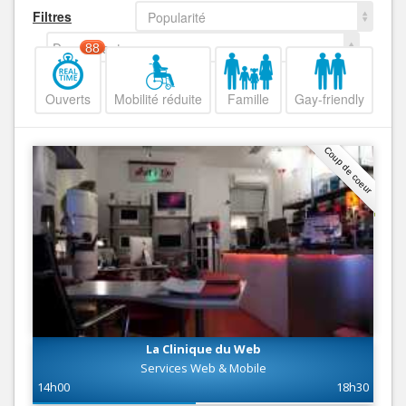
Filtres
Popularité
Decroissant
88
Ouverts
Mobilité réduite
Famille
Gay-friendly
Coup de coeur
La Clinique du Web
Services Web & Mobile
14h00
18h30