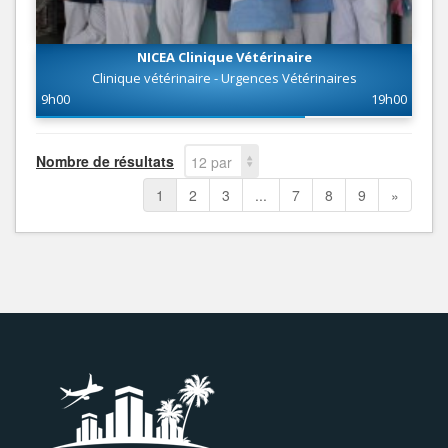
NICEA Clinique Vétérinaire
Clinique vétérinaire - Urgences Vétérinaires
9h00
19h00
Nombre de résultats
12 par
page
1
2
3
...
7
8
9
»