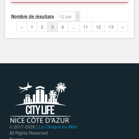
Nombre de résultats
12 par
page
«
1
2
3
4
...
11
12
13
»
© 2017-
2026 |
La Clinique du Web
All Rights Reserved