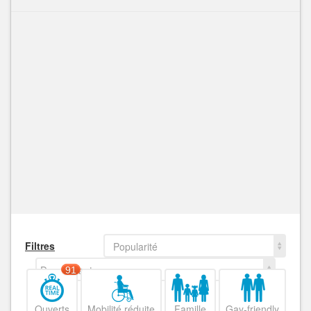
Filtres
Popularité
Decroissant
91
Ouverts
Mobilité réduite
Famille
Gay-friendly