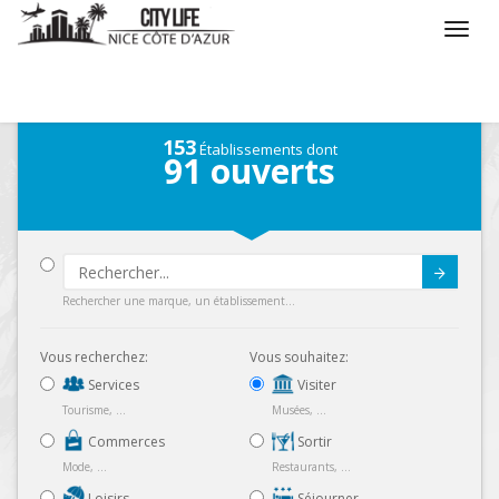
/
Que voulez vous faire ?
/
Visiter
153
Établissements dont
91
ouverts
Submit
Rechercher une marque, un établissement...
Vous recherchez:
Vous souhaitez:
Services
Visiter
Tourisme, ...
Musées, ...
Commerces
Sortir
Mode, ...
Restaurants, ...
Loisirs
Séjourner