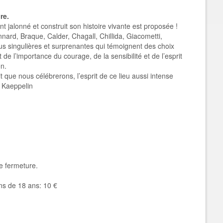
re.
 jalonné et construit son histoire vivante est proposée !
ard, Braque, Calder, Chagall, Chillida, Giacometti,
s singulières et surprenantes qui témoignent des choix
de l’importance du courage, de la sensibilité et de l’esprit
on.
it que nous célébrerons, l’esprit de ce lieu aussi intense
r Kaeppelin
de fermeture.
ns de 18 ans: 10 €