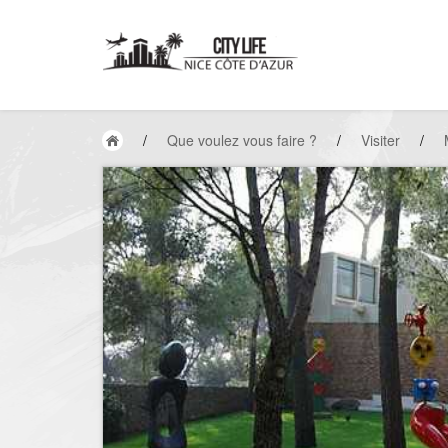
/
Que voulez vous faire ?
/
Visiter
/