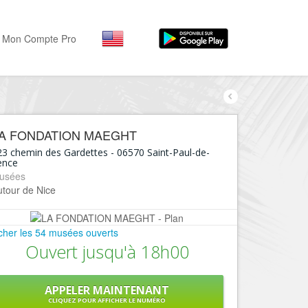
Mon Compte Pro
Par activité
Par quartiers
Nice Promenade des Angl
Séjourner
A FONDATION MAEGHT
Hôtels, ...
Nice Promenade du Paillo
23 chemin des Gardettes
-
06570
Saint-Paul-de-
ence
Visiter
Nice le Port
usées
Musées, ...
utour de Nice
Nice le Vieux Nice
Sortir
Nice le Coeur de Ville
Restaurants, ...
icher les 54 musées ouverts
Nice les Collines Niçoises
Ouvert jusqu'à 18h00
Commerces
Mode, ...
Nice le petit Marais Niçois
Loisirs
APPELER MAINTENANT
Nice la plaine du Var
CLIQUEZ POUR AFFICHER LE NUMÉRO
Plages, sports, ...