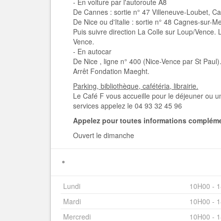
- En voiture par l'autoroute A8
De Cannes : sortie n° 47 Villeneuve-Loubet, C
De Nice ou d'Italie : sortie n° 48 Cagnes-sur-M
Puis suivre direction La Colle sur Loup/Vence. 
Vence.
- En autocar
De Nice , ligne n° 400 (Nice-Vence par St Paul)
Arrêt Fondation Maeght.
Parking, bibliothèque, cafétéria, librairie.
Le Café F vous accueille pour le déjeuner ou 
services appelez le 04 93 32 45 96
Appelez pour toutes informations compléme
Ouvert le dimanche
Lundi
10H00 - 
Mardi
10H00 - 
Mercredi
10H00 - 