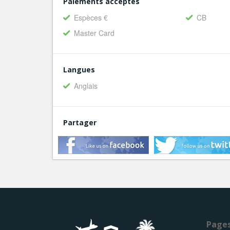
Paiements acceptés
Espèces €
CB
Master Card
Langues
Anglais
Partager
Page