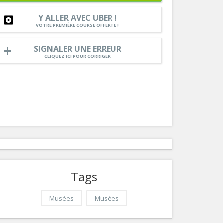
Nice le Carré d’Or
Services
Y ALLER AVEC UBER !
Nice Aéroport
VOTRE PREMIÈRE COURSE OFFERTE !
Tourisme, ...
SIGNALER UNE ERREUR
CLIQUEZ ICI POUR CORRIGER
Tags
Musées
Musées