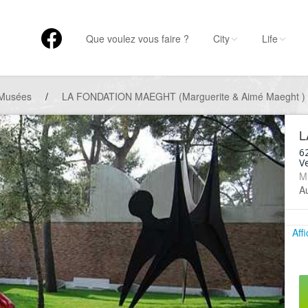
Que voulez vous faire ?
City
Life
Musées
/
LA FONDATION MAEGHT (Marguerite & Aimé Maeght )
L
6
V
M
A
Aff