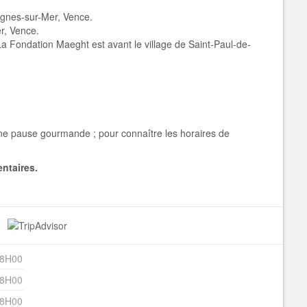
agnes-sur-Mer, Vence.
er, Vence.
La Fondation Maeght est avant le village de Saint-Paul-de-
.
une pause gourmande ; pour connaître les horaires de
ntaires.
18H00
18H00
18H00