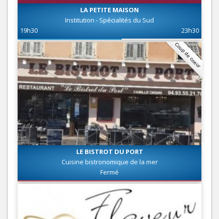
LA PETITE MAISON
Institution - Spécialités du Sud
19h30
23h30
Coup de coeur
LE BISTROT DU PORT
Cuisine bistronomique de la mer
Fermé