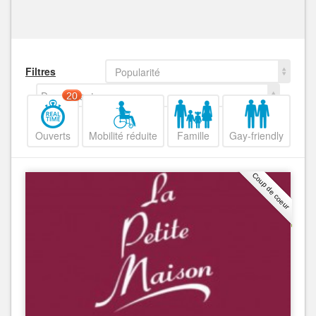
Filtres
Popularité
Decroissant
20
Ouverts
Mobilité réduite
Famille
Gay-friendly
Coup de coeur