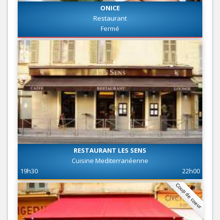
ONICE
Restaurant
Fermé
RESTAURANT LES SENS
Cuisine Mediterranéenne
19h30
22h00
Coup de coeur