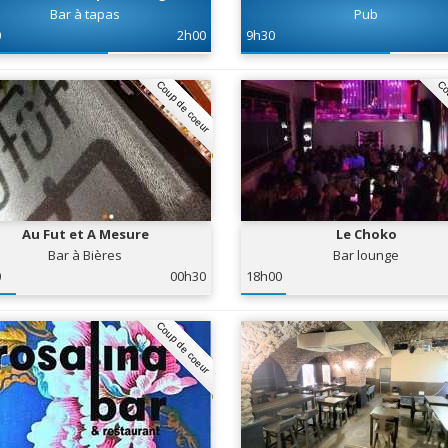
Bar à tapas
Pub
0
2h00
9h30
Coup de coeur
Co
Au Fut et A Mesure
Le Choko
Bar à Bières
Bar lounge
0
00h30
18h00
Coup de coeur