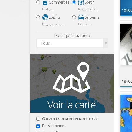
Commerces
Sortir
Mode, ...
Restaurants, ...
10h0
Loisirs
Séjourner
Plages, sports, ...
Hôtels, ...
Dans quel quartier ?
Tous
18h0
Ouverts maintenant
19:27
Bars à thèmes