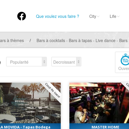
Que voulez vous faire ?
City
Life
ars à thèmes
/
Bars à cocktails - Bars à tapas - Live dance - Bars
s
Popularité
Decroissant
Ouver
Coup de coeur
Co
LA MOVIDA - Tapas Bodega
MASTER HOME