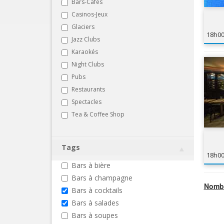
Bars-Cafés
Casinos-Jeux
Glaciers
18h0
Jazz Clubs
Karaokés
Night Clubs
Pubs
Restaurants
Spectacles
Tea & Coffee Shop
Tags
18h0
Bars à bière
Bars à champagne
Nombr
Bars à cocktails
Bars à salades
Bars à soupes