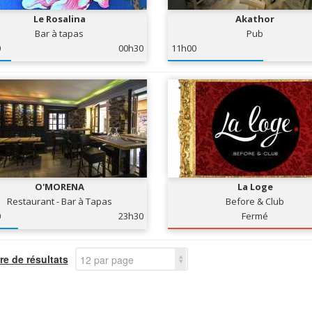
Le Rosalina
Akathor
Bar à tapas
Pub
0
00h30
11h00
O'MORENA
La Loge
Restaurant - Bar à Tapas
Before & Club
0
23h30
Fermé
e de résultats
12 par page