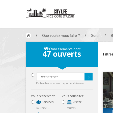
/
Que voulez vous faire ?
/
Sortir
/
B
59
Établissements dont
47
ouverts
Filtre
Submit
Rechercher une marque, un établissement...
Vous recherchez:
Vous souhaitez:
Services
Visiter
Tourisme, ...
Musées, ...