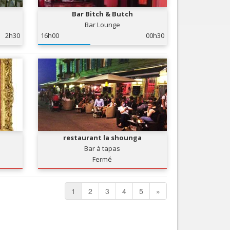
Bar Bitch & Butch
Bar Lounge
2h30
16h00
00h30
restaurant la shounga
Bar à tapas
Fermé
1
2
3
4
5
»