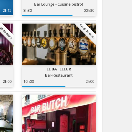
Bar Lounge - Cuisine bistrot
Nice le Carré d’Or
Services
2h15
8h30
00h30
Nice Aéroport
Tourisme, ...
up de coeur
Coup de coeur
LE BATELEUR
Bar-Restaurant
2h00
10h00
2h00