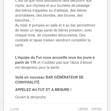
C’est ce que nous souhaitons faire découvrir aux
niçois, aux niçoises et aux touristes de passage :
des bières trappistes ou d’abbaye, des bières
aromatisées, des blondes, des brunes, des
blanches…"
Au total, 8 pompes en salle et 4 au bar permettront
de tester un large panel de bières pression, avec
chaque mois, de nouvelles découvertes. Des
cocktails et tapas maison viendront compléter la
carte.
L'équipe du Fut vous accueille tous les jours à
partir de 17h
et n'oubliez pas que l'abus d'alcool
est dangereux pour la santé.
Voilà un nouveau BAR GÉNÉRATEUR DE
CONVIVIALITÉ
.
APPELEZ AU FUT ET A MESURE !
Ouvert le dimanche
Lundi
18H00 - 00H30