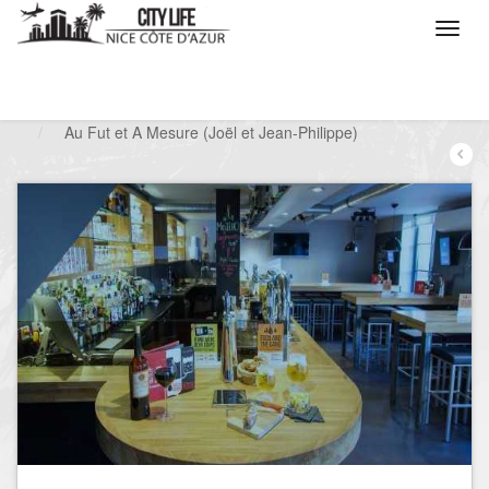
/
Que voulez vous faire ?
/
Sortir
/
Bars à thèmes
/
Au Fut et A Mesure (Joël et Jean-Philippe)