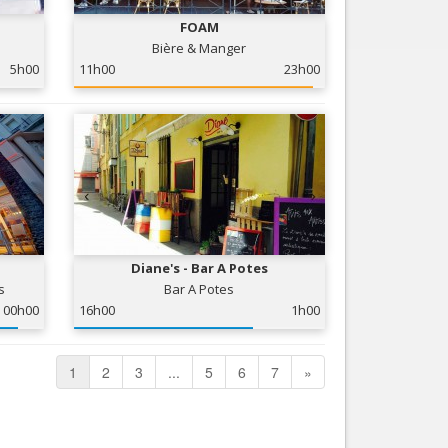
FOAM
Bière & Manger
5h00
11h00
23h00
Diane's - Bar A Potes
s
Bar A Potes
00h00
16h00
1h00
1
2
3
...
5
6
7
»