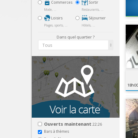
Commerces
Sortir
Mode, ...
Restaurants, ...
Loisirs
Séjourner
Plages, sports, ...
Hôtels, ...
Dans quel quartier ?
Tous
18h0
Ouverts maintenant
22:26
Bars à thèmes