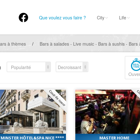
Que voulez vous faire ?
City
Life
ars à thèmes
/
Bars à salades - Live music - Bars à sushis - Bars
s
Popularité
Decroissant
Ouver
Coup de coeur
Co
MINSTER HÔTEL&SPA NICE ****
MASTER HOME