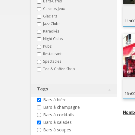
Bars-Cafés
Casinos-Jeux
Glaciers
11h0
Jazz Clubs
Karaokés
Night Clubs
Pubs
Restaurants
Spectacles
Tea & Coffee Shop
Tags
16h0
Bars à bière
Bars à champagne
Nombr
Bars à cocktails
Bars à salades
Bars à soupes