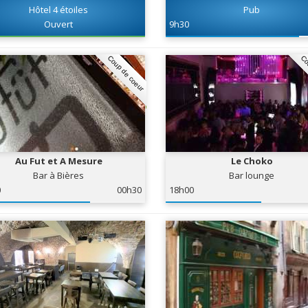
Hôtel 4 étoiles
Pub
Ouvert
9h30
Coup de coeur
Co
Au Fut et A Mesure
Le Choko
Bar à Bières
Bar lounge
0
00h30
18h00