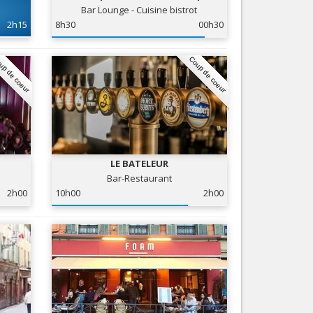
Bar Lounge - Cuisine bistrot
Nice le Carré d’Or
Services
2h15
8h30
00h30
Nice Aéroport
Tourisme, ...
up de coeur
Coup de coeur
LE BATELEUR
Bar-Restaurant
2h00
10h00
2h00