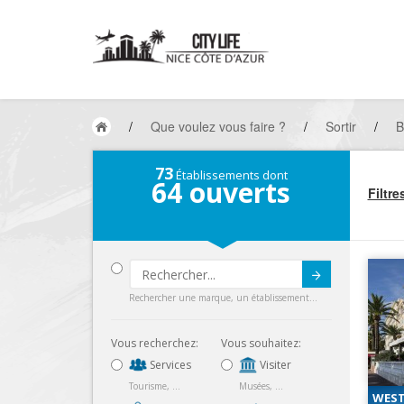
/
Que voulez vous faire ?
/
Sortir
/
B
73
Établissements dont
64
ouverts
Filtre
Submit
Rechercher une marque, un établissement...
Vous recherchez:
Vous souhaitez:
Services
Visiter
Tourisme, ...
Musées, ...
WEST