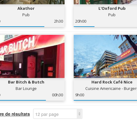
Akathor
L'Oxford Pub
Pub
Pub
0
2h30
20h00
Bar Bitch & Butch
Hard Rock Café Nice
Bar Lounge
Cuisine Americaine - Burger
0
00h30
9h00
e de résultats
12 par page