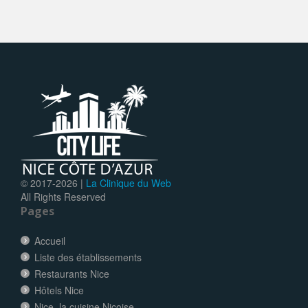
© 2017-
2026 |
La Clinique du Web
All Rights Reserved
Pages
Accueil
Liste des établissements
Restaurants Nice
Hôtels Nice
Nice, la cuisine Niçoise