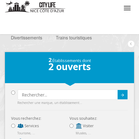
/
Que voulez vous faire ?
/
Chercher un loisir
/
Divertissements
/
Trains touristiques
2
Établissements dont
2
ouverts
Submit
Rechercher une marque, un établissement...
Vous recherchez:
Vous souhaitez:
Services
Visiter
Tourisme, ...
Musées, ...