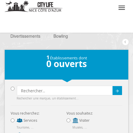
/
Que voulez vous faire ?
/
Chercher un loisir
/
Divertissements
/
Bowling
1
Établissements dont
0
ouverts
Submit
Rechercher une marque, un établissement...
Vous recherchez:
Vous souhaitez:
Services
Visiter
Tourisme, ...
Musées, ...