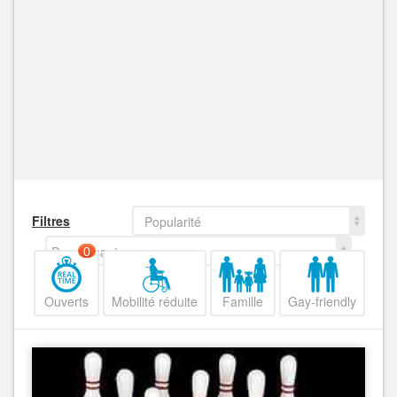
Filtres
Popularité
Decroissant
0
Ouverts
Mobilité réduite
Famille
Gay-friendly