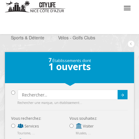
/
Que voulez vous faire ?
/
Chercher un loisir
/
Sports & Détente
/
Vélos - Golfs Clubs
7
Établissements dont
1
ouverts
Submit
Rechercher une marque, un établissement...
Vous recherchez:
Vous souhaitez:
Services
Visiter
Tourisme, ...
Musées, ...