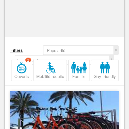
Filtres
Popularité
Decroissant
1
Ouverts
Mobilité réduite
Famille
Gay-friendly