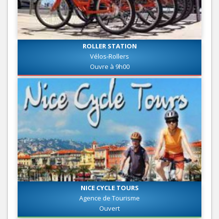
ROLLER STATION
Vélos-Rollers
Ouvre à 9h00
NICE CYCLE TOURS
Agence de Tourisme
Ouvert