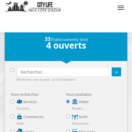
/
Que voulez vous faire ?
/
Visiter
/
Musées
33
Établissements dont
4
ouverts
Submit
Rechercher une marque, un établissement...
Vous recherchez:
Vous souhaitez:
Services
Visiter
Tourisme, ...
Musées, ...
Commerces
Sortir
Mode, ...
Restaurants, ...
Loisirs
Séjourner