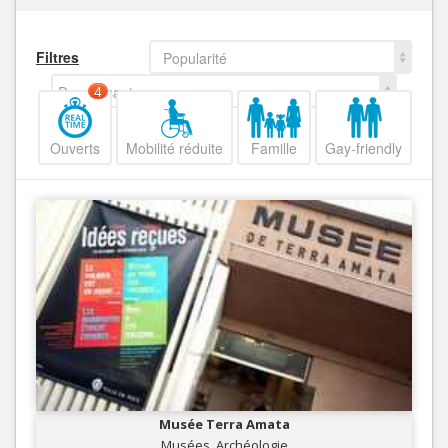
Filtres
Popularité
Decroissant
4
Ouverts
Mobilité réduite
Famille
Gay-friendly
Musée Terra Amata
Musées, Archéologie