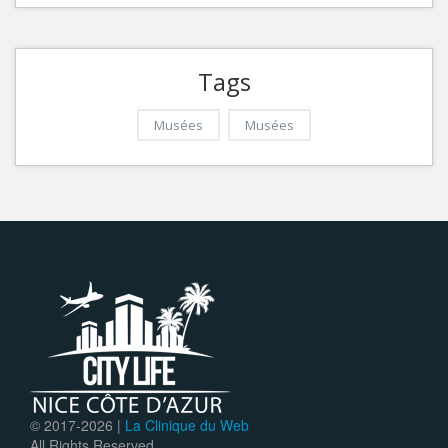
Tags
Musées
Musées
© 2017-
2026 |
La Clinique du Web
All Rights Reserved