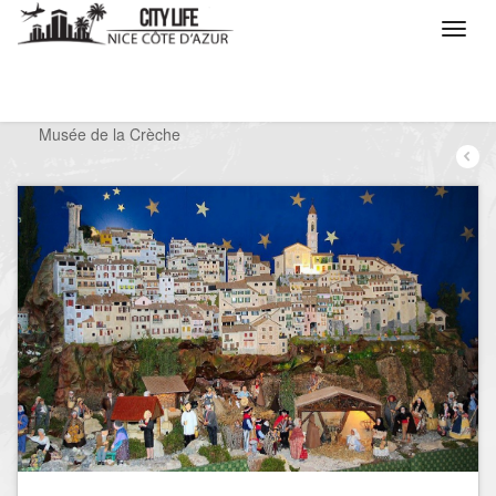
/
Que voulez vous faire ?
/
Visiter
/
Musées
/
Musée de la Crèche