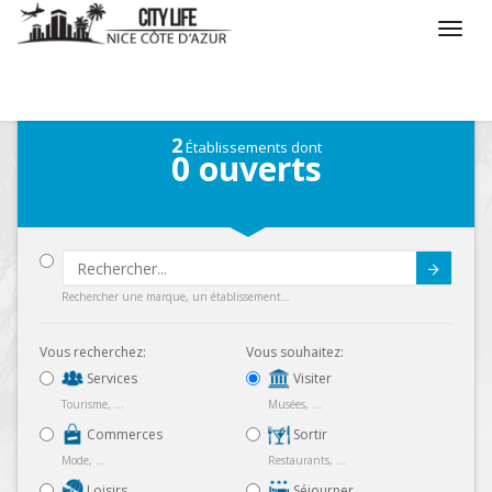
/
Que voulez vous faire ?
/
Visiter
2
Établissements dont
0
ouverts
Submit
Rechercher une marque, un établissement...
Vous recherchez:
Vous souhaitez:
Services
Visiter
Tourisme, ...
Musées, ...
Commerces
Sortir
Mode, ...
Restaurants, ...
Loisirs
Séjourner