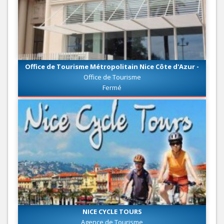
Office de Tourisme Métropolitain Nice Côte d'Azur -
Bureau d'Information Nice Promenade
Office de Tourisme
Fermé
NICE CYCLE TOURS
Agence de Tourisme