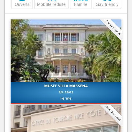
Ouverts
Mobilité réduite
Famille
Gay-friendly
Coup de coeur
MUSÉE VILLA MASSÉNA
Musées
Fermé
Coup de coeur