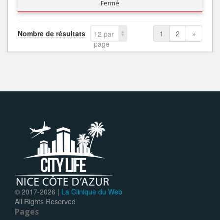
Fermé
Nombre de résultats
1
2
»
12 par
page
© 2017-
2026 |
La Clinique du Web
All Rights Reserved
Pages