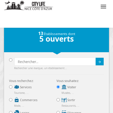
/
Que voulez vous faire ?
/
Visiter
13
Établissements dont
5
ouverts
Submit
Rechercher une marque, un établissement...
Vous recherchez:
Vous souhaitez:
Services
Visiter
Tourisme, ...
Musées, ...
Commerces
Sortir
Mode, ...
Restaurants, ...
Loisirs
Séjourner