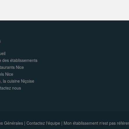
s
eil
e des établissements
taurants Nice
els Nice
, la cuisine Niçoise
tactez nous
ns Générales
|
Contactez l'équipe
|
Mon établissement n'est pas référe