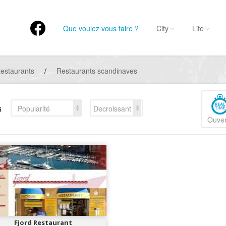
Que voulez vous faire ?
City
Life
estaurants
/
Restaurants scandinaves
s
Popularité
Decroissant
Ouver
Fjord Restaurant