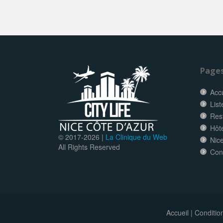
Page
Accu
List
Res
Hôt
© 2017-
2026 |
La Clinique du Web
Nice
All Rights Reserved
Con
Accueil
|
Conditio