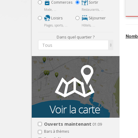
Commerces
Sortir
Mode, ...
Restaurants, ...
Loisirs
Séjourner
Plages, sports, ...
Hôtels, ...
Nombr
Dans quel quartier ?
Tous
Ouverts maintenant
01:09
Bars à thèmes