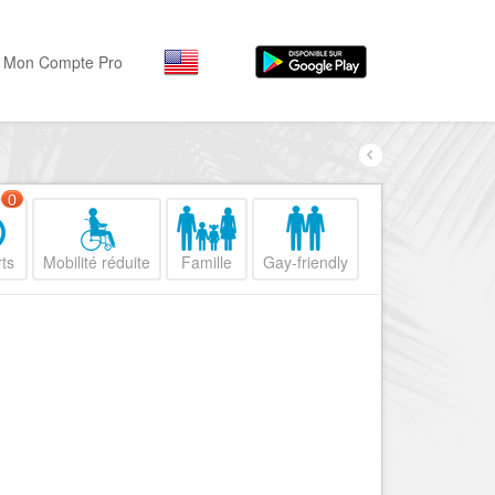
Mon Compte Pro
Par activité
Par quartiers
Nice Promenade des Angl
Séjourner
0
Hôtels, ...
Nice Promenade du Paillo
ts
Mobilité réduite
Famille
Gay-friendly
Visiter
Nice le Port
Musées, ...
Nice le Vieux Nice
Sortir
Nice le Coeur de Ville
Restaurants, ...
Nice les Collines Niçoises
Commerces
Mode, ...
Nice le petit Marais Niçois
Loisirs
Nice la plaine du Var
Plages, sports, ...