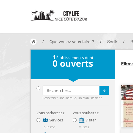
/
Que voulez vous faire ?
/
Sortir
/
R
1
Établissements dont
0
ouverts
Filtre
Submit
Rechercher une marque, un établissement...
Vous recherchez:
Vous souhaitez:
Services
Visiter
Tourisme, ...
Musées, ...