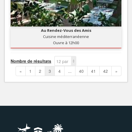
Au Rendez-Vous des Amis
Cuisine méditerranéenne
Ouvre à 12h00
Nombre de résultats
12 par
page
«
1
2
3
4
...
40
41
42
»