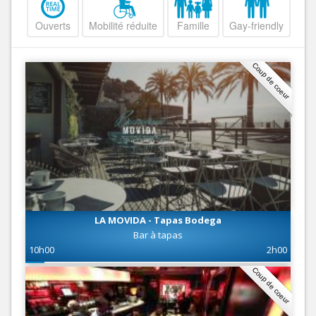
Ouverts
Mobilité réduite
Famille
Gay-friendly
Coup de coeur
LA MOVIDA - Tapas Bodega
Bar à tapas
10h00
2h00
Coup de coeur