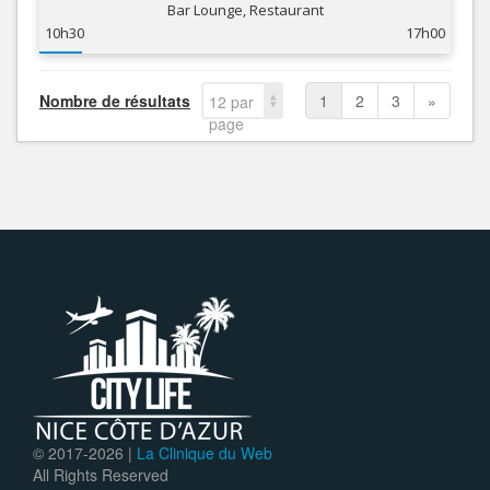
Bar Lounge, Restaurant
10h30
17h00
Nombre de résultats
1
2
3
»
12 par
page
© 2017-
2026 |
La Clinique du Web
All Rights Reserved