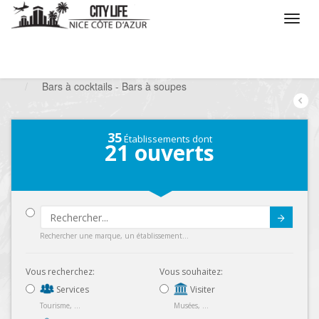
/
Que voulez vous faire ?
/
Sortir
/
Bars à thèmes
/
Bars à cocktails - Bars à soupes
35
Établissements dont
21
ouverts
Submit
Rechercher une marque, un établissement...
Vous recherchez:
Vous souhaitez:
Services
Visiter
Tourisme, ...
Musées, ...