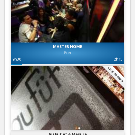
MASTER HOME
Pub
9h30
2h15
Coup de coeur
Au Fut et A Mesure