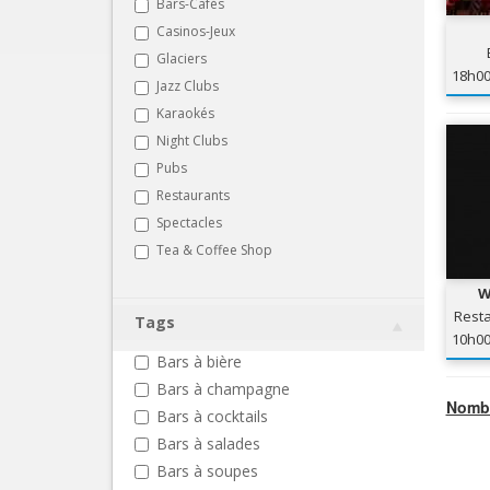
Bars-Cafés
Casinos-Jeux
Glaciers
18h0
Jazz Clubs
Karaokés
Night Clubs
Pubs
Restaurants
Spectacles
Tea & Coffee Shop
W
Resta
Tags
10h0
Bars à bière
Bars à champagne
Nombr
Bars à cocktails
Bars à salades
Bars à soupes