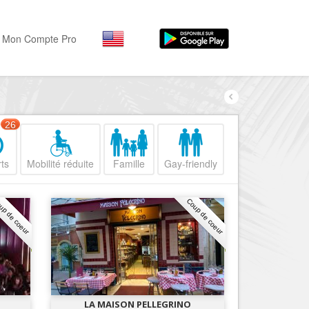
Mon Compte Pro
Par activité
Par quartiers
Nice Promenade des Angl
Séjourner
26
Hôtels, ...
Nice Promenade du Paillo
ts
Mobilité réduite
Famille
Gay-friendly
Visiter
Nice le Port
Musées, ...
Nice le Vieux Nice
up de coeur
Coup de coeur
Sortir
Nice le Coeur de Ville
Restaurants, ...
Nice les Collines Niçoises
Commerces
Mode, ...
Nice le petit Marais Niçois
Loisirs
Nice la plaine du Var
LA MAISON PELLEGRINO
Plages, sports, ...