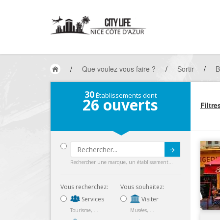
/
Que voulez vous faire ?
/
Sortir
/
B
30
Établissements dont
26
ouverts
Filtre
Submit
Rechercher une marque, un établissement...
Vous recherchez:
Vous souhaitez:
Services
Visiter
Tourisme, ...
Musées, ...