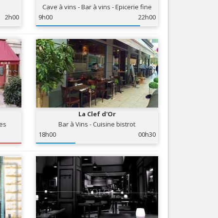
Cave à vins - Bar à vins - Epicerie fine
Nice le Carré d’Or
Services
2h00
9h00
22h00
Nice Aéroport
Tourisme, ...
La Clef d'Or
ses
Bar à Vins - Cuisine bistrot
18h00
00h30