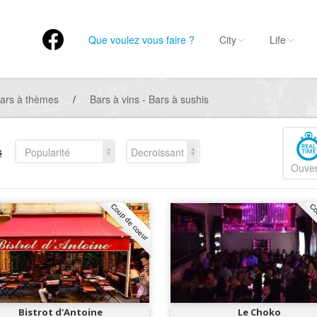
Que voulez vous faire ?
City
Life
ars à thèmes
/
Bars à vins - Bars à sushis
s
Popularité
Decroissant
Ouver
Coup de coeur
Co
Bistrot d'Antoine
Le Choko