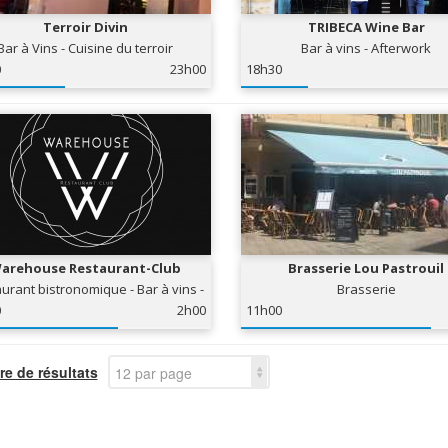
Terroir Divin
TRIBECA Wine Bar
Bar à Vins - Cuisine du terroir
Bar à vins - Afterwork
0
23h00
18h30
arehouse Restaurant-Club
Brasserie Lou Pastrouil
urant bistronomique - Bar à vins -
Brasserie
Club
0
2h00
11h00
e de résultats
12 par page