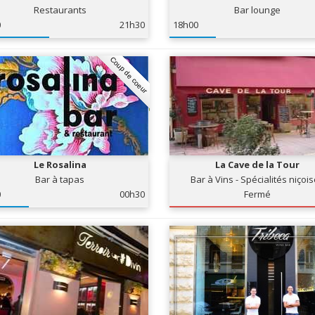
Restaurants
Bar lounge
0
21h30
18h00
Coup de coeur
Le Rosalina
La Cave de la Tour
Bar à tapas
Bar à Vins - Spécialités niçoi
0
00h30
Fermé