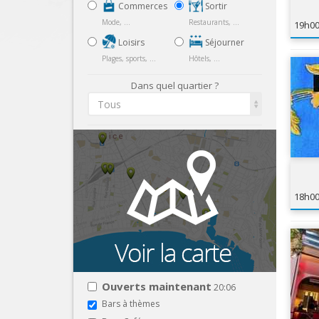
Commerces
Sortir
Mode, ...
Restaurants, ...
19h0
Loisirs
Séjourner
Plages, sports, ...
Hôtels, ...
Dans quel quartier ?
Tous
18h0
Ouverts maintenant
20:06
Bars à thèmes