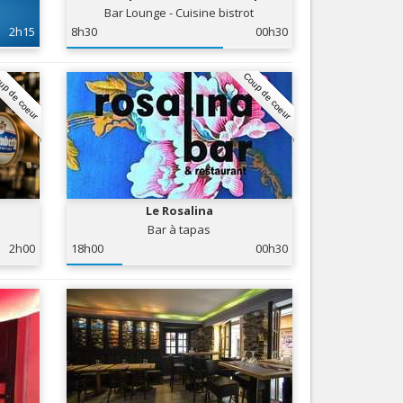
Bar Lounge - Cuisine bistrot
Nice le Carré d’Or
Services
2h15
8h30
00h30
Nice Aéroport
Tourisme, ...
up de coeur
Coup de coeur
Le Rosalina
Bar à tapas
2h00
18h00
00h30