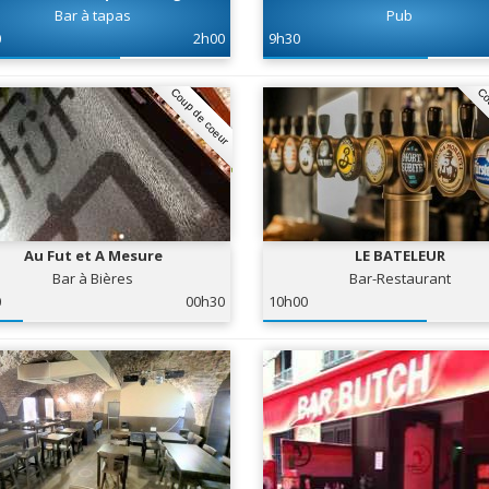
Bar à tapas
Pub
0
2h00
9h30
Coup de coeur
Co
Au Fut et A Mesure
LE BATELEUR
Bar à Bières
Bar-Restaurant
0
00h30
10h00