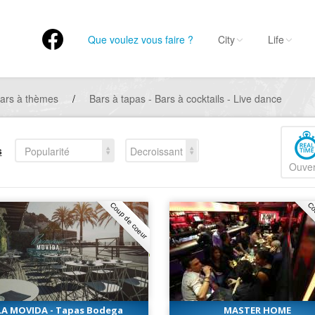
Que voulez vous faire ?
City
Life
ars à thèmes
/
Bars à tapas - Bars à cocktails - Live dance
s
Popularité
Decroissant
Ouver
Coup de coeur
Co
LA MOVIDA - Tapas Bodega
MASTER HOME