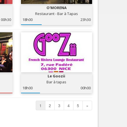
O'MORENA
Restaurant - Bar à Tapas
00h30
18h00
23h30
Le Goozii
Bar à tapas
18h00
00h00
1
2
3
4
5
»