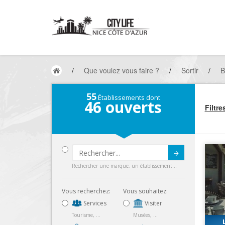
/
Que voulez vous faire ?
/
Sortir
/
B
55
Établissements dont
46
ouverts
Filtre
Submit
Rechercher une marque, un établissement...
Vous recherchez:
Vous souhaitez:
Services
Visiter
Tourisme, ...
Musées, ...