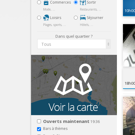
Commerces
Sortir
Mode, ...
Restaurants, ...
10h0
Loisirs
Séjourner
Plages, sports, ...
Hôtels, ...
Dans quel quartier ?
Tous
18h0
Ouverts maintenant
19:36
Bars à thèmes