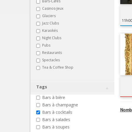
Bars-Cafés
Casinos-Jeux
Glaciers
11h0
Jazz Clubs
Karaokés
Night Clubs
Pubs
Restaurants
Spectacles
Tea & Coffee Shop
Tags
Bars à bière
Bars à champagne
Nombr
Bars à cocktails
Bars à salades
Bars à soupes