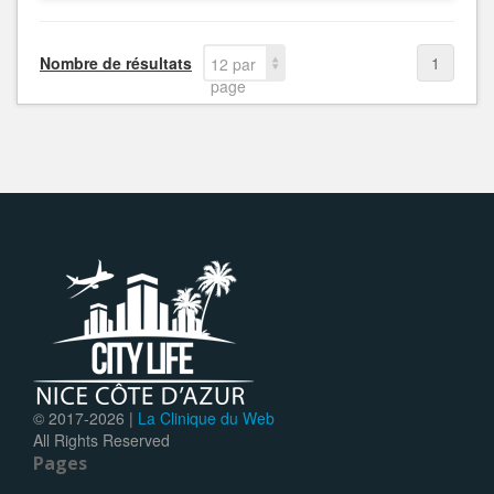
Nombre de résultats
1
12 par
page
© 2017-
2026 |
La Clinique du Web
All Rights Reserved
Pages