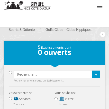
/
Que voulez vous faire ?
/
Chercher un loisir
/
Sports & Détente
/
Golfs Clubs - Clubs Hippiques
5
Établissements dont
0
ouverts
Submit
Rechercher une marque, un établissement...
Vous recherchez:
Vous souhaitez:
Services
Visiter
Tourisme, ...
Musées, ...