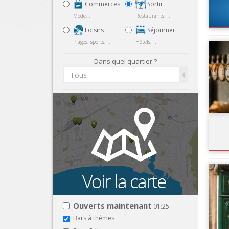
Commerces
Sortir
Mode, ...
Restaurants, ...
Loisirs
Séjourner
Plages, sports, ...
Hôtels, ...
Dans quel quartier ?
Tous
Ouverts maintenant
01:25
Bars à thèmes