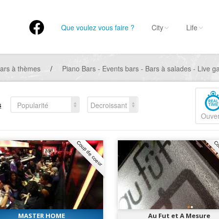
Que voulez vous faire ?
City
Life
ars à thèmes
/
Piano Bars - Events bars - Bars à salades - Live g
s
Popularité
Decroissant
Ouver
Coup de coeur
Co
MASTER HOME
Au Fut et A Mesure