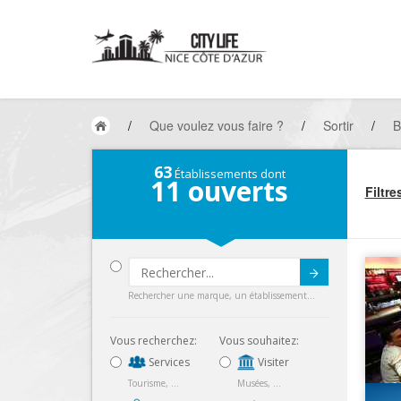
/
Que voulez vous faire ?
/
Sortir
/
B
63
Établissements dont
11
ouverts
Filtre
Submit
Rechercher une marque, un établissement...
Vous recherchez:
Vous souhaitez:
Services
Visiter
Tourisme, ...
Musées, ...