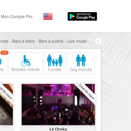
Mon Compte Pro
ames - Bars à bière - Bars à sushis - Live music
Par activité
Par quartiers
Nice Promenade des Angl
Séjourner
11
Hôtels, ...
Nice Promenade du Paillo
ts
Mobilité réduite
Famille
Gay-friendly
Visiter
Nice le Port
Musées, ...
Nice le Vieux Nice
up de coeur
Coup de coeur
Sortir
Nice le Coeur de Ville
Restaurants, ...
Nice les Collines Niçoises
Commerces
Mode, ...
Nice le petit Marais Niçois
Loisirs
Nice la plaine du Var
Le Choko
Plages, sports, ...