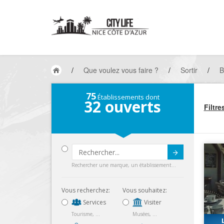
/
Que voulez vous faire ?
/
Sortir
/
B
75
Établissements dont
32
ouverts
Filtre
Submit
Rechercher une marque, un établissement...
Vous recherchez:
Vous souhaitez:
Services
Visiter
Tourisme, ...
Musées, ...