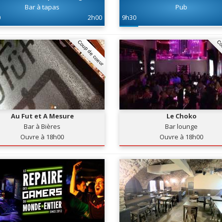
Bar à tapas
Pub
0
2h00
9h30
Coup de coeur
Co
Au Fut et A Mesure
Le Choko
Bar à Bières
Bar lounge
Ouvre à 18h00
Ouvre à 18h00