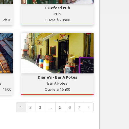
L'Oxford Pub
Pub
2h30
Ouvre à 20h00
Diane's - Bar A Potes
s
Bar A Potes
1h00
Ouvre à 16h00
1
2
3
...
5
6
7
»