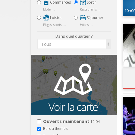
Commerces
Sortir
Mode, ...
Restaurants, ...
10h0
Loisirs
Séjourner
Plages, sports, ...
Hôtels, ...
Dans quel quartier ?
Tous
Ouverts maintenant
12:04
Bars à thèmes