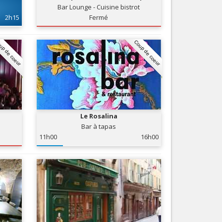
Bar Lounge - Cuisine bistrot
Nice le Carré d’Or
Services
2h15
Fermé
Nice Aéroport
Tourisme, ...
up de coeur
Coup de coeur
Le Rosalina
Bar à tapas
11h00
16h00