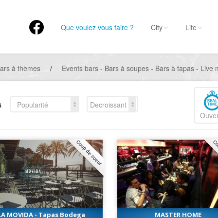
Que voulez vous faire ?
City
Life
ars à thèmes
/
Events bars - Bars à soupes - Bars à tapas - Live 
s
Popularité
Decroissant
Ouver
Coup de coeur
Co
LA MOVIDA - Tapas Bodega
MASTER HOME