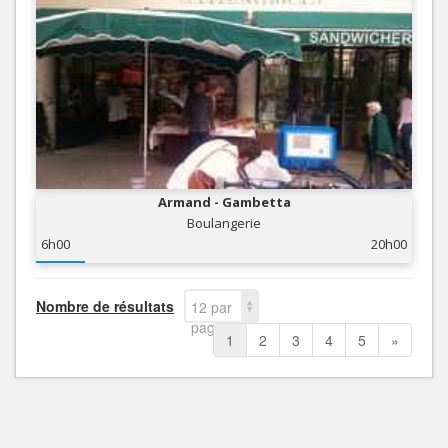
Armand - Gambetta
Boulangerie
6h00
20h00
Nombre de résultats
12 par
page
1
2
3
4
5
»