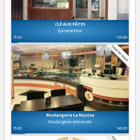
CLÉ AUX PÂTES
Épicerie Fine
7h30
13h00
Coup de coeur
Boulangerie La Niçoise
Boulangerie artisanale
7h00
14h00