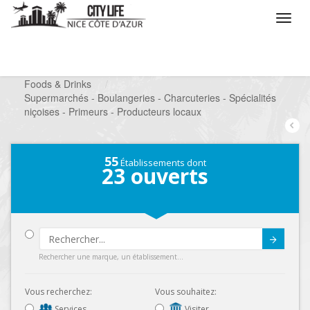
/
Que voulez vous faire ?
/
Chercher un commerce
/
Foods & Drinks
/
Supermarchés - Boulangeries - Charcuteries - Spécialités
niçoises - Primeurs - Producteurs locaux
55
Établissements dont
23
ouverts
Submit
Rechercher une marque, un établissement...
Vous recherchez:
Vous souhaitez:
Services
Visiter