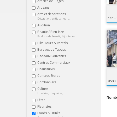
Articles de Plages
Artisans
Arts et décorations
11h3
Décoration, antiquaires, ...
Audition
Beauté / Bien-être
Produits de beauté, bijouteries, ...
Bike Tours & Rentals
Bureaux de Tabacs
Cadeaux-Souvenirs
Centres Commerciaux
Chaussures
Concept Stores
9h00
Cordonniers
Culture
Librairies, disquaires, ...
Nombr
Fêtes
Fleuristes
Foods & Drinks