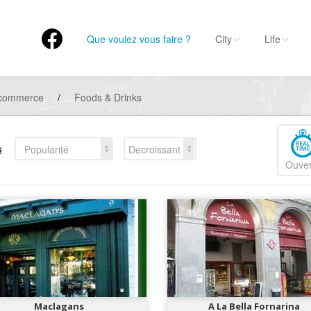
Que voulez vous faire ?
City
Life
 commerce
/
Foods & Drinks
s
Popularité
Decroissant
Ouver
Maclagans
A La Bella Fornarina