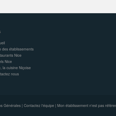
s
eil
e des établissements
taurants Nice
els Nice
, la cuisine Niçoise
tactez nous
ns Générales
|
Contactez l'équipe
|
Mon établissement n'est pas référe