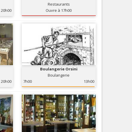
Restaurants
Nice le Carré d’Or
Services
20h00
Ouvre à 17h00
Nice Aéroport
Tourisme, ...
Boulangerie Orsini
Boulangerie
20h00
7h00
13h00