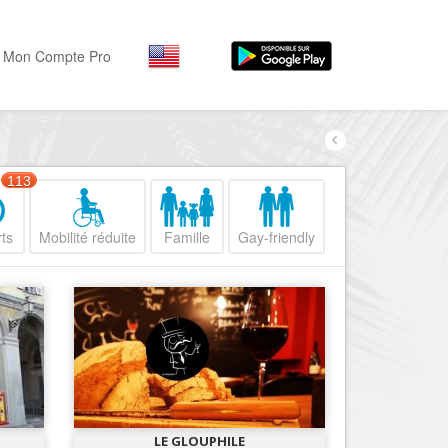
Mon Compte Pro
Par activité
Par quartiers
Nice Promenade des Angl
Séjourner
113
Hôtels, ...
Nice Promenade du Paillo
ts
Mobilité réduite
Famille
Gay-friendly
Visiter
Nice le Port
Musées, ...
Nice le Vieux Nice
Sortir
Nice le Coeur de Ville
Restaurants, ...
Nice les Collines Niçoises
Commerces
Mode, ...
Nice le petit Marais Niçois
Loisirs
Nice la plaine du Var
LE GLOUPHILE
Plages, sports, ...