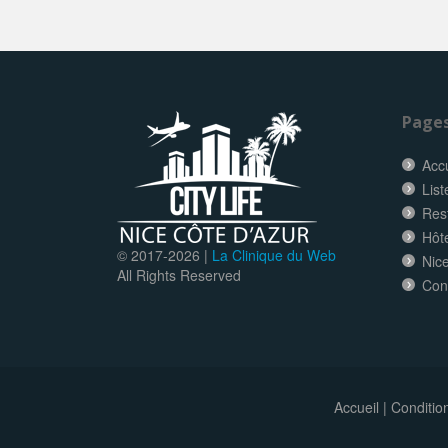
Page
Accu
List
Res
Hôt
© 2017-
2026 |
La Clinique du Web
Nice
All Rights Reserved
Con
Accueil
|
Conditio