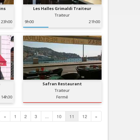
ins
Les Halles Grimaldi Traiteur
Traiteur
23h00
9h00
21h00
s
Safran Restaurant
Traiteur
14h30
Fermé
«
1
2
3
...
10
11
12
»