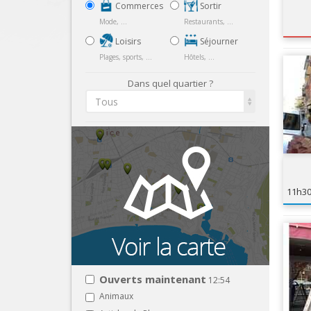
Commerces
Sortir
Mode, ...
Restaurants, ...
Loisirs
Séjourner
Plages, sports, ...
Hôtels, ...
Dans quel quartier ?
Tous
11h3
Ouverts maintenant
12:54
Animaux